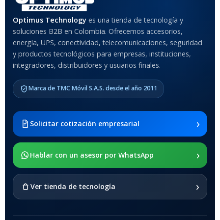
MATERIAL DEL CASE
Optimus Technology
es una tienda de tecnología y
soluciones B2B en Colombia. Ofrecemos accesorios,
Anti-Shock
energía, UPS, conectividad, telecomunicaciones, seguridad
y productos tecnológicos para empresas, instituciones,
integradores, distribuidores y usuarios finales.
MODELO DE TABLETS
COMPATIBLES
Marca de TMC Móvil S.A.S. desde el año 2011
Samsung Galaxy Tab A8 10.5
2021 SM-x200 / Samsung
Galaxy Tab A8 10.5 2021 SM-
›
Solicitar cotización empresarial
x205
›
SOPORTE DE APOYO
Hablar con un asesor por WhatsApp
SI
›
Ver tienda de tecnología