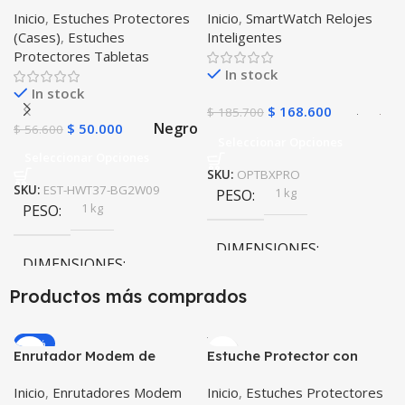
T3-7 BG-W09 Version WiFi
Inteligente OPTIMUS
Inicio
,
Estuches Protectores
Inicio
,
SmartWatch Relojes
BAND X PRO™
(Cases)
,
Estuches
Inteligentes
(Smartwatch p70)
Protectores Tabletas
Compatible Android IOS
In stock
In stock
$
168.600
$
185.700
Negro
$
50.000
$
56.600
Seleccionar Opciones
Seleccionar Opciones
SKU:
OPTBXPRO
SKU:
EST-HWT37-BG2W09
1 kg
PESO
1 kg
PESO
DIMENSIONES
DIMENSIONES
Productos más comprados
20 × 20 × 20 cm
20 × 20 × 20 cm
Negro
,
Rosa
COLOR
-20%
Enrutador Modem de
Estuche Protector con
Negro
COLOR
Internet Huawei B311-521
Correa Desmontable
Inicio
,
Enrutadores Modem
Inicio
,
Estuches Protectores
Libre Todo Operador 4G
Tablet Samsung Galaxy