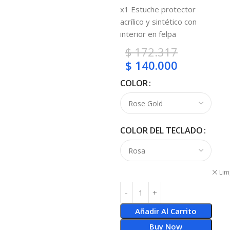
x1 Estuche protector
acrílico y sintético con
interior en felpa
$
172.317
$
140.000
COLOR
COLOR DEL TECLADO
Lim
Añadir Al Carrito
Buy Now