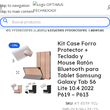
Skip to navigation
Skip to main content
tuches Protectores (Cases)
Estuches Protectores Tabletas
Kit Case Forro
-19%
Protector +
Teclado y
Mouse Ratón
Bluetooth para
Click to enlarge
Tablet Samsung
Galaxy Tab S6
Lite 10.4 2022
P619 – P613
SKU:
KT-ESTF-TCL-
SMS-GLX-S6-LTE-22-