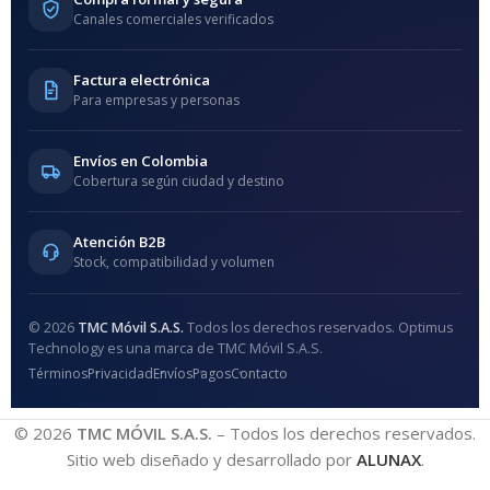
Canales comerciales verificados
Factura electrónica
Para empresas y personas
Envíos en Colombia
Cobertura según ciudad y destino
Atención B2B
Stock, compatibilidad y volumen
© 2026
TMC Móvil S.A.S.
Todos los derechos reservados. Optimus
Technology es una marca de TMC Móvil S.A.S.
Términos
Privacidad
Envíos
Pagos
Contacto
© 2026
TMC MÓVIL S.A.S.
– Todos los derechos reservados.
Sitio web diseñado y desarrollado por
ALUNAX
.