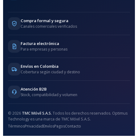
Compra formal y segura
Canales comerciales verificados
Factura electrónica
Para empresas y personas
Envíos en Colombia
Cobertura según ciudad y destino
Atención B2B
Stock, compatibilidad y volumen
© 2026
TMC Móvil S.A.S.
Todos los derechos reservados. Optimus
Technology es una marca de TMC Móvil S.A.S.
Términos
Privacidad
Envíos
Pagos
Contacto