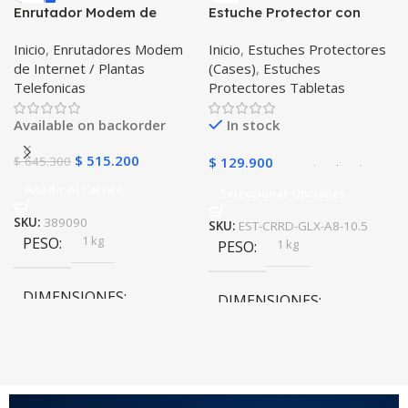
Enrutador Modem de
Estuche Protector con
Negro
,
Rosa
COLOR
Internet Huawei B311-521
Correa Desmontable
Inicio
,
Enrutadores Modem
Inicio
,
Estuches Protectores
Libre Todo Operador 4G
Tablet Samsung Galaxy
de Internet / Plantas
(Cases)
,
Estuches
LTE SIMCARD
Tab A8 10.5 2021 – 2022
PULSO ADICIONAL
Telefonicas
Protectores Tabletas
SM-x200 SM-x205 Anti
golpes con soporte
Goma
,
Metalizado
Available on backorder
In stock
$
515.200
$
645.300
$
129.900
Añadir Al Carrito
Seleccionar Opciones
SKU:
389090
SKU:
EST-CRRD-GLX-A8-10.5
1 kg
PESO
1 kg
PESO
DIMENSIONES
DIMENSIONES
20 × 20 × 20 cm
20 × 20 × 20 cm
COLOR