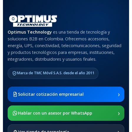
Rojo
,
Negro
,
Azul
,
Rosa
MATERIAL DEL CASE
Optimus Technology
es una tienda de tecnología y
soluciones B2B en Colombia. Ofrecemos accesorios,
Anti-Shock
energía, UPS, conectividad, telecomunicaciones, seguridad
y productos tecnológicos para empresas, instituciones,
integradores, distribuidores y usuarios finales.
MODELO DE TABLETS
COMPATIBLES
Marca de TMC Móvil S.A.S. desde el año 2011
Samsung Galaxy Tab A8 10.5
2021 SM-x200 / Samsung
Galaxy Tab A8 10.5 2021 SM-
›
Solicitar cotización empresarial
x205
›
SOPORTE DE APOYO
Hablar con un asesor por WhatsApp
SI
›
Ver tienda de tecnología