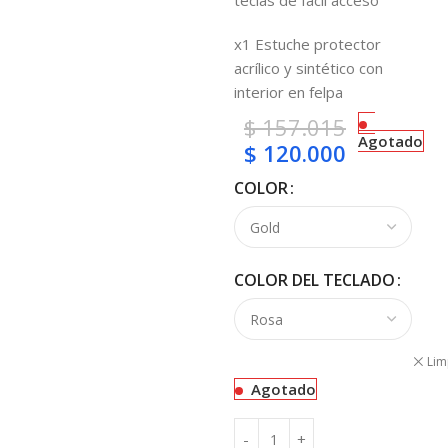
teclas de fácil acceso
x1 Estuche protector
acrílico y sintético con
interior en felpa
$
157.015
Agotado
$
120.000
COLOR
COLOR DEL TECLADO
Lim
Agotado