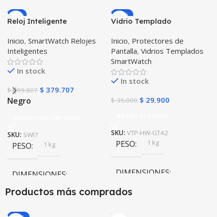
-5%
-15%
Reloj Inteligente
Vidrio Templado
Smartwatch I7 Negro
Smartwatch Huawei Gt
Inicio
,
SmartWatch Relojes
Inicio
,
Protectores de
Incluye Pulso y Estuche
42mm X2 Unidades
Inteligentes
Pantalla
,
Vidrios Templados
protector – GPS
SmartWatch
In stock
In stock
$
379.707
$
399.807
$
29.900
Negro
$
35.000
Añadir Al Carrito
Seleccionar Opciones
SKU:
VTP-HW-GT42
SKU:
SWI7
1 kg
PESO
1 kg
PESO
DIMENSIONES
DIMENSIONES
Productos más comprados
20 × 20 × 20 cm
20 × 20 × 20 cm
-20%