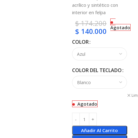
acrílico y sintético con
interior en felpa
$
174.200
Agotado
$
140.000
COLOR
COLOR DEL TECLADO
Lim
Agotado
Añadir Al Carrito