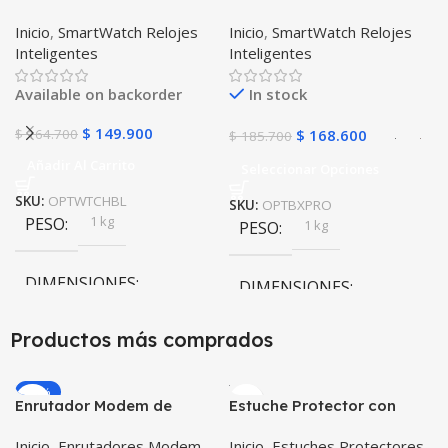
Inteligente OPTIMUS
Inteligente OPTIMUS
Inicio
,
SmartWatch Relojes
Inicio
,
SmartWatch Relojes
WATCH BLACK™ (PK W34
BAND X PRO™
Inteligentes
Inteligentes
Iwo 10 12) Compatible
(Smartwatch p70)
Android y iPhone
Compatible Android IOS
Available on backorder
In stock
$
149.900
$
164.700
$
168.600
$
185.700
Añadir Al Carrito
Seleccionar Opciones
SKU:
OPTWTCHBL
SKU:
OPTBXPRO
1 kg
PESO
1 kg
PESO
DIMENSIONES
DIMENSIONES
20 × 20 × 20 cm
Productos más comprados
20 × 20 × 20 cm
Negro
,
Rosa
COLOR
-20%
Enrutador Modem de
Estuche Protector con
Internet Huawei B311-521
Correa Desmontable
Inicio
,
Enrutadores Modem
Inicio
,
Estuches Protectores
Libre Todo Operador 4G
Tablet Samsung Galaxy