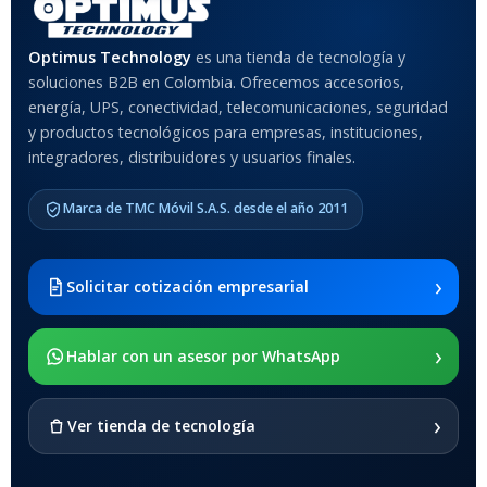
MATERIAL DEL CASE
Optimus Technology
es una tienda de tecnología y
soluciones B2B en Colombia. Ofrecemos accesorios,
Anti-Shock
energía, UPS, conectividad, telecomunicaciones, seguridad
y productos tecnológicos para empresas, instituciones,
integradores, distribuidores y usuarios finales.
MODELO DE TABLETS
COMPATIBLES
Marca de TMC Móvil S.A.S. desde el año 2011
Samsung Galaxy Tab A8 10.5
2021 SM-x200 / Samsung
Galaxy Tab A8 10.5 2021 SM-
›
Solicitar cotización empresarial
x205
›
SOPORTE DE APOYO
Hablar con un asesor por WhatsApp
SI
›
Ver tienda de tecnología