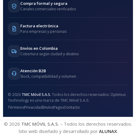
Compra formal y segura
Canales comerciales verificados
Factura electrónica
Para empresas y personas
Envíos en Colombia
Cobertura según ciudad y destino
Atención B2B
Stock, compatibilidad y volumen
© 2026
TMC Móvil S.A.S.
Todos los derechos reservados. Optimus
Technology es una marca de TMC Móvil S.A.S.
Términos
Privacidad
Envíos
Pagos
Contacto
© 2026
TMC MÓVIL S.A.S.
– Todos los derechos reservados.
Sitio web diseñado y desarrollado por
ALUNAX
.