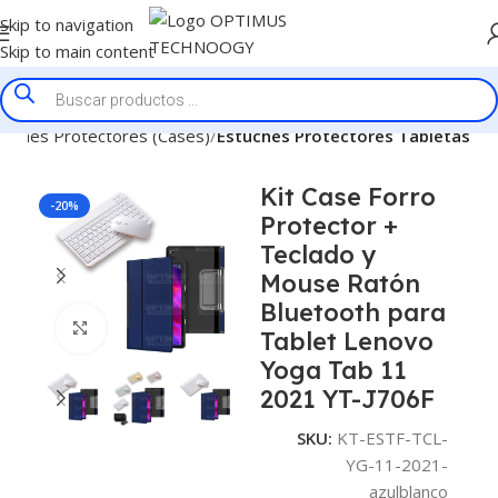
Skip to navigation
Skip to main content
tuches Protectores (Cases)
Estuches Protectores Tabletas
Kit Case Forro
-20%
Protector +
Teclado y
Mouse Ratón
Bluetooth para
Click to enlarge
Tablet Lenovo
Yoga Tab 11
2021 YT-J706F
SKU:
KT-ESTF-TCL-
YG-11-2021-
azulblanco