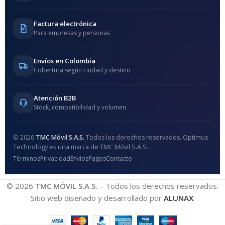
Factura electrónica
Para empresas y personas
Envíos en Colombia
Cobertura según ciudad y destino
Atención B2B
Stock, compatibilidad y volumen
© 2026
TMC Móvil S.A.S.
Todos los derechos reservados. Optimus
Technology es una marca de TMC Móvil S.A.S.
Términos
Privacidad
Envíos
Pagos
Contacto
© 2026
TMC MÓVIL S.A.S.
– Todos los derechos reservados.
Sitio web diseñado y desarrollado por
ALUNAX
.