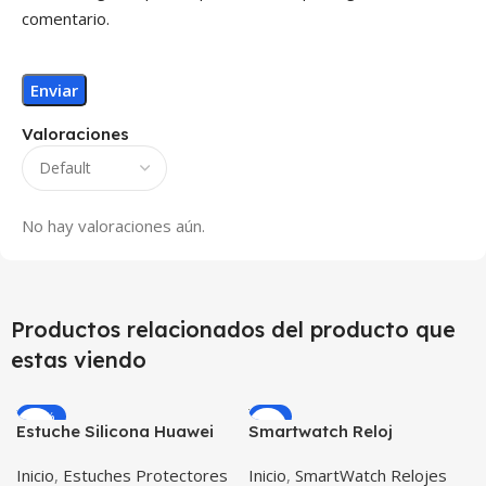
comentario.
Valoraciones
No hay valoraciones aún.
Productos relacionados del producto que
estas viendo
-12%
-9%
Estuche Silicona Huawei
Smartwatch Reloj
T3-7 BG-W09 Version WiFi
Inteligente OPTIMUS
Inicio
,
Estuches Protectores
Inicio
,
SmartWatch Relojes
WATCH BLACK™ (PK W34