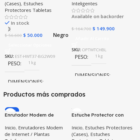
(Cases)
,
Estuches
Inteligentes
Iwo 10 12) Compatible
Protectores Tabletas
Android y iPhone
Available on backorder
In stock
$
149.900
$
164.700
Negro
$
50.000
$
56.600
Añadir Al Carrito
Seleccionar Opciones
SKU:
OPTWTCHBL
1 kg
SKU:
EST-HWT37-BG2W09
PESO
1 kg
PESO
DIMENSIONES
DIMENSIONES
20 × 20 × 20 cm
Productos más comprados
20 × 20 × 20 cm
-20%
Negro
Enrutador Modem de
Estuche Protector con
COLOR
Internet Huawei B311-521
Correa Desmontable
Inicio
,
Enrutadores Modem
Inicio
,
Estuches Protectores
Libre Todo Operador 4G
Tablet Samsung Galaxy
de Internet / Plantas
(Cases)
,
Estuches
LTE SIMCARD
Tab A8 10.5 2021 – 2022