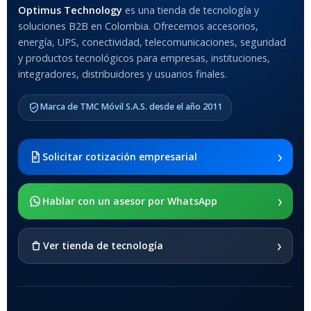
MATERIAL DEL CASE
Optimus Technology
es una tienda de tecnología y
soluciones B2B en Colombia. Ofrecemos accesorios,
Anti-Shock
energía, UPS, conectividad, telecomunicaciones, seguridad
y productos tecnológicos para empresas, instituciones,
integradores, distribuidores y usuarios finales.
MODELO DE TABLETS
COMPATIBLES
Marca de TMC Móvil S.A.S. desde el año 2011
Samsung Galaxy Tab A8 10.5
2021 SM-x200 / Samsung
Galaxy Tab A8 10.5 2021 SM-
›
Solicitar cotización empresarial
x205
›
SOPORTE DE APOYO
Hablar con un asesor por WhatsApp
SI
›
Ver tienda de tecnología