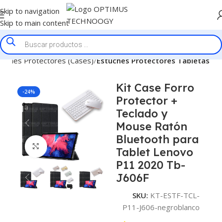
Skip to navigation
Skip to main content
tuches Protectores (Cases)
Estuches Protectores Tabletas
Kit Case Forro
-24%
Protector +
Teclado y
Mouse Ratón
Bluetooth para
Click to enlarge
Tablet Lenovo
P11 2020 Tb-
J606F
SKU:
KT-ESTF-TCL-
P11-J606-negroblanco