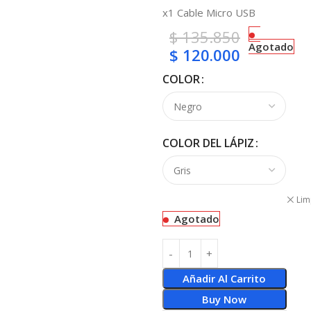
x1 Cable Micro USB
$
135.850
Agotado
$
120.000
COLOR
COLOR DEL LÁPIZ
Lim
Agotado
Añadir Al Carrito
Buy Now