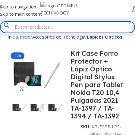
Skip to navigation
Skip to main content
Inicio
Inicio
Accesorios de Tecnologia
Lapices Opticos
Kit Case Forro
-12%
Protector +
Lápiz Óptico
Digital Stylus
Pen para Tablet
Click to enlarge
Nokia T20 10,4
Pulgadas 2021
TA-1397 / TA-
1394 / TA-1392
SKU:
KT-ESTF-LPS-
NKA-T20-10.4-