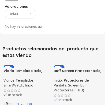
Valoraciones
No hay valoraciones aún.
Productos relacionados del producto que
estas viendo
-33%
-23%
Vidrio Templado Reloj
Buff Screen Protector Reloj
Inteligente Smartwatch
inteligente Smartwatch
Vidrios Templados
Inicio
,
Protectores de
Huawei Gt2 46mm X2
Samsung Galaxy Active
SmartWatch
,
Inicio
Pantalla
,
Screen Buff
Unidades
Protectores (TPU)
In stock
In stock
$
29.000
$
43.000