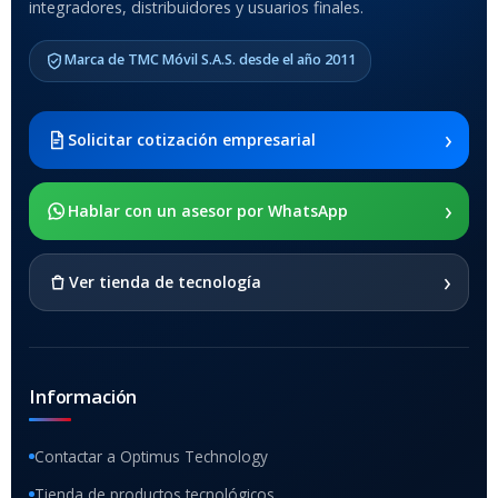
integradores, distribuidores y usuarios finales.
MODELO DE TABLETS
COMPATIBLES
Marca de TMC Móvil S.A.S. desde el año 2011
Samsung Galaxy Tab A8 10.5
2021 SM-x200 / Samsung
Galaxy Tab A8 10.5 2021 SM-
›
Solicitar cotización empresarial
x205
›
SOPORTE DE APOYO
Hablar con un asesor por WhatsApp
SI
›
Ver tienda de tecnología
Información
Contactar a Optimus Technology
Tienda de productos tecnológicos