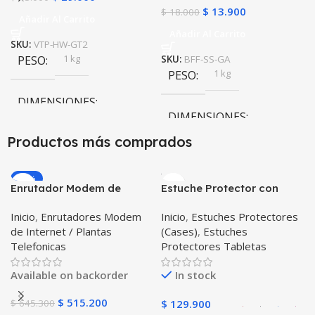
$
13.900
$
18.000
Añadir Al Carrito
Añadir Al Carrito
SKU:
VTP-HW-GT2
1 kg
PESO
SKU:
BFF-SS-GA
1 kg
PESO
DIMENSIONES
DIMENSIONES
20 × 20 × 20 cm
Productos más comprados
20 × 20 × 20 cm
-20%
Enrutador Modem de
Estuche Protector con
Internet Huawei B311-521
Correa Desmontable
Inicio
,
Enrutadores Modem
Inicio
,
Estuches Protectores
Libre Todo Operador 4G
Tablet Samsung Galaxy
de Internet / Plantas
(Cases)
,
Estuches
LTE SIMCARD
Tab A8 10.5 2021 – 2022
Telefonicas
Protectores Tabletas
SM-x200 SM-x205 Anti
golpes con soporte
Available on backorder
In stock
$
515.200
$
645.300
$
129.900