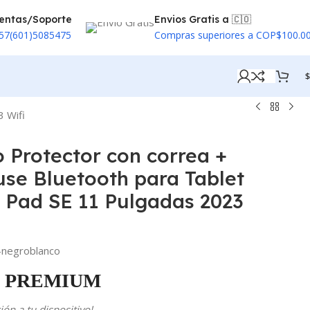
entas/Soporte
Envios Gratis a 🇨🇴
57(601)5085475
Compras superiores a COP$100.0
$
 Wifi
o Protector con correa +
se Bluetooth para Tablet
 Pad SE 11 Pulgadas 2023
negroblanco
PREMIUM
ón a tu dispositivo!