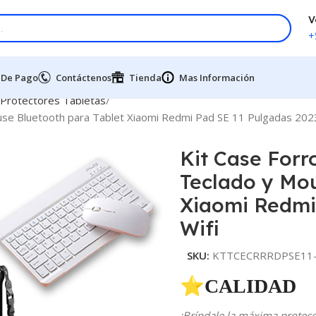
V
+
 De Pago
Contáctenos
Tienda
Mas Información
 Protectores Tabletas
use Bluetooth para Tablet Xiaomi Redmi Pad SE 11 Pulgadas 2023
Kit Case Forr
Teclado y Mou
Xiaomi Redmi
Wifi
SKU:
KTTCECRRRDPSE11-
⭐CALIDAD 
¡Bríndale la máxima protecci