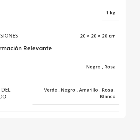
1 kg
SIONES
20 × 20 × 20 cm
ormación Relevante
R
Negro
,
Rosa
 DEL
Verde
,
Negro
,
Amarillo
,
Rosa
,
DO
Blanco