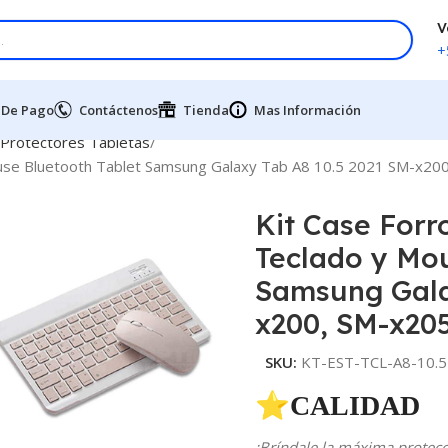
V
+
 De Pago
Contáctenos
Tienda
Mas Información
 Protectores Tabletas
Mouse Bluetooth Tablet Samsung Galaxy Tab A8 10.5 2021 SM-x20
Kit Case Forr
Teclado y Mou
Samsung Gala
x200, SM-x20
SKU:
KT-EST-TCL-A8-10.5
⭐CALIDAD 
¡Bríndale la máxima protecci