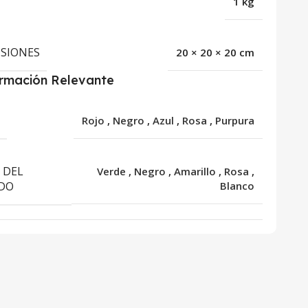
1 kg
SIONES
20 × 20 × 20 cm
ormación Relevante
R
Rojo
,
Negro
,
Azul
,
Rosa
,
Purpura
 DEL
Verde
,
Negro
,
Amarillo
,
Rosa
,
DO
Blanco