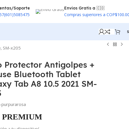
entas/Soporte
Envios Gratis a 🇨🇴
57(601)5085475
Compras superiores a COP$100.0
$
0, SM-x205
o Protector Antigolpes +
se Bluetooth Tablet
xy Tab A8 10.5 2021 SM-
5
-purpurarosa
PREMIUM
ón a tu dispositivo!