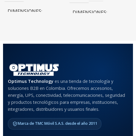
DIMENSIONES
DIMENSIONES
20 × 20 × 20 cm
20 × 20 × 20 cm
COLOR
Rojo
,
Negro
,
Azul
,
Rosa
MATERIAL DEL CASE
Optimus Technology
es una tienda de tecnología y
soluciones B2B en Colombia. Ofrecemos accesorios,
Anti-Shock
energía, UPS, conectividad, telecomunicaciones, seguridad
y productos tecnológicos para empresas, instituciones,
integradores, distribuidores y usuarios finales.
MODELO DE TABLETS
COMPATIBLES
Marca de TMC Móvil S.A.S. desde el año 2011
Samsung Galaxy Tab A8 10.5