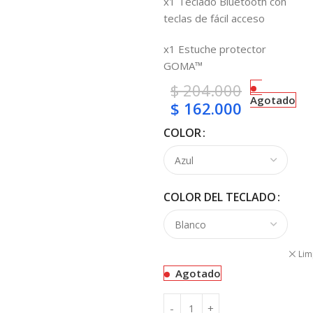
x1 Teclado Bluetooth con
teclas de fácil acceso
x1 Estuche protector
GOMA™
$
204.000
Agotado
$
162.000
COLOR
COLOR DEL TECLADO
Lim
Agotado