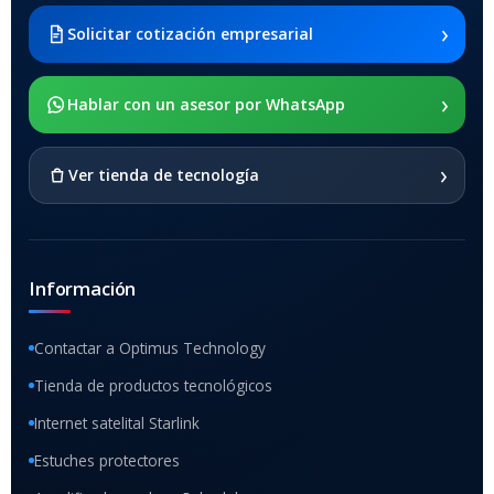
2021 SM-x200 / Samsung
Galaxy Tab A8 10.5 2021 SM-
›
Solicitar cotización empresarial
x205
›
SOPORTE DE APOYO
Hablar con un asesor por WhatsApp
SI
›
Ver tienda de tecnología
Información
Contactar a Optimus Technology
Tienda de productos tecnológicos
Internet satelital Starlink
Estuches protectores