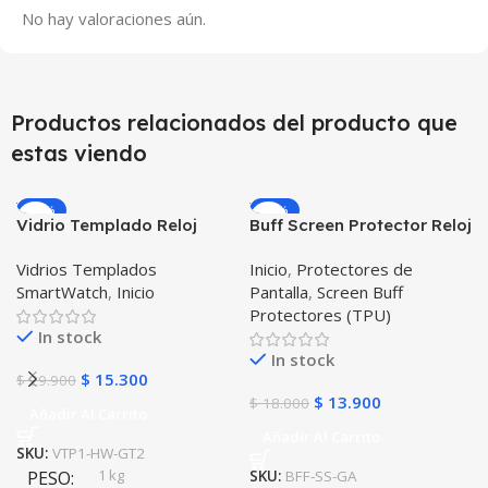
No hay valoraciones aún.
Productos relacionados del producto que
estas viendo
-49%
-23%
Vidrio Templado Reloj
Buff Screen Protector Reloj
Inteligente Smartwatch
inteligente Smartwatch
Vidrios Templados
Inicio
,
Protectores de
Huawei Gt2 46mm
Samsung Galaxy Active
SmartWatch
,
Inicio
Pantalla
,
Screen Buff
Protectores (TPU)
In stock
In stock
$
15.300
$
29.900
$
13.900
$
18.000
Añadir Al Carrito
Añadir Al Carrito
SKU:
VTP1-HW-GT2
1 kg
PESO
SKU:
BFF-SS-GA