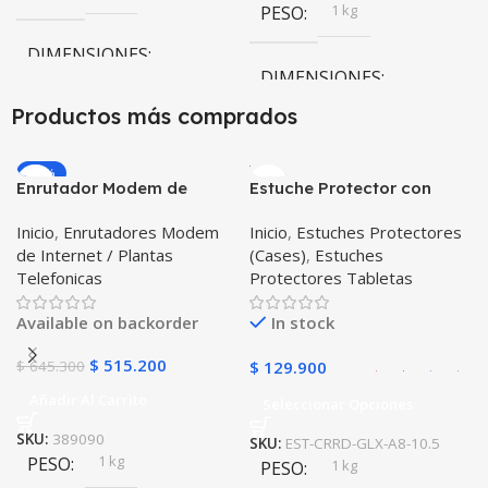
1 kg
PESO
DIMENSIONES
DIMENSIONES
20 × 20 × 20 cm
Productos más comprados
20 × 20 × 20 cm
-20%
Enrutador Modem de
Estuche Protector con
Internet Huawei B311-521
Correa Desmontable
Inicio
,
Enrutadores Modem
Inicio
,
Estuches Protectores
Libre Todo Operador 4G
Tablet Samsung Galaxy
de Internet / Plantas
(Cases)
,
Estuches
LTE SIMCARD
Tab A8 10.5 2021 – 2022
Telefonicas
Protectores Tabletas
SM-x200 SM-x205 Anti
golpes con soporte
Available on backorder
In stock
$
515.200
$
645.300
$
129.900
Añadir Al Carrito
Seleccionar Opciones
SKU:
389090
SKU:
EST-CRRD-GLX-A8-10.5
1 kg
PESO
1 kg
PESO