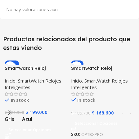
No hay valoraciones aún.
Productos relacionados del producto que
estas viendo
-10%
-9%
Smartwatch Reloj
Smartwatch Reloj
Inteligente OPTIMUS
Inteligente OPTIMUS
Inicio
,
SmartWatch Relojes
Inicio
,
SmartWatch Relojes
WATCH™ (KW37 PRO) Mide
BAND X PRO™
Inteligentes
Inteligentes
Temperatura Presión
(Smartwatch p70)
Arterial y Ritmo Cardíaco
Compatible Android IOS
In stock
In stock
$
199.000
$
221.900
$
168.600
$
185.700
Gris
Azul
Seleccionar Opciones
Seleccionar Opciones
SKU:
OPTBXPRO