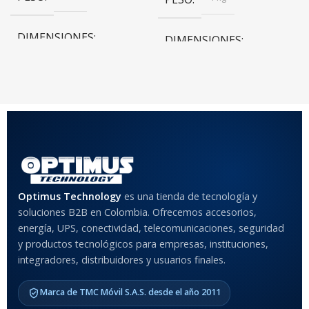
DIMENSIONES
DIMENSIONES
20 × 20 × 20 cm
20 × 20 × 20 cm
COLOR
Rojo
,
Negro
,
Azul
,
Rosa
MATERIAL DEL CASE
Optimus Technology
es una tienda de tecnología y
soluciones B2B en Colombia. Ofrecemos accesorios,
Anti-Shock
energía, UPS, conectividad, telecomunicaciones, seguridad
y productos tecnológicos para empresas, instituciones,
integradores, distribuidores y usuarios finales.
MODELO DE TABLETS
COMPATIBLES
Marca de TMC Móvil S.A.S. desde el año 2011