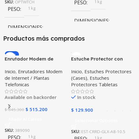
1 kg
SKU:
OPTWTCH
PESO
1 kg
PESO
DIMENSIONES
DIMENSIONES
10 × 10 × 10 cm
Productos más comprados
10 × 10 × 10 cm
Negro
,
Rosa
COLOR
-20%
Enrutador Modem de
Estuche Protector con
COLOR
Internet Huawei B311-521
Correa Desmontable
Inicio
,
Enrutadores Modem
Inicio
,
Estuches Protectores
Libre Todo Operador 4G
Tablet Samsung Galaxy
Gris
,
Negro
,
Azul
,
Rosa
de Internet / Plantas
(Cases)
,
Estuches
LTE SIMCARD
Tab A8 10.5 2021 – 2022
Telefonicas
Protectores Tabletas
SM-x200 SM-x205 Anti
golpes con soporte
Available on backorder
In stock
$
515.200
$
645.300
$
129.900
Añadir Al Carrito
Seleccionar Opciones
SKU:
389090
SKU:
EST-CRRD-GLX-A8-10.5
1 kg
PESO
1 kg
PESO