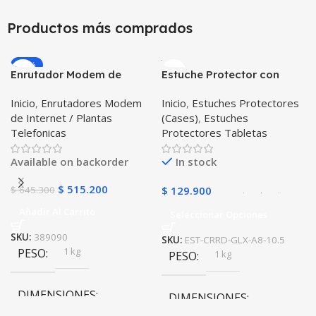
20 × 20 × 20 cm
Productos más comprados
Negro
COLOR
COLOR
-20%
Enrutador Modem de
Estuche Protector con
Internet Huawei B311-521
Correa Desmontable
Transparente
,
Negro-Humo
Inicio
,
Enrutadores Modem
Inicio
,
Estuches Protectores
Libre Todo Operador 4G
Tablet Samsung Galaxy
de Internet / Plantas
(Cases)
,
Estuches
LTE SIMCARD
Tab A8 10.5 2021 – 2022
Telefonicas
Protectores Tabletas
SM-x200 SM-x205 Anti
golpes con soporte
Available on backorder
In stock
$
515.200
$
645.300
$
129.900
Añadir Al Carrito
Seleccionar Opciones
SKU:
389090
SKU:
EST-CRRD-GLX-A8-10.5
1 kg
PESO
1 kg
PESO
DIMENSIONES
DIMENSIONES