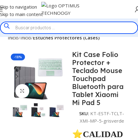
Skip to navigation
Skip to main content
Inicio
Inicio
Estuches Protectores (Cases)
Kit Case Folio
-18%
Protector +
Teclado Mouse
Touchpad
Bluetooth para
Click to enlarge
Tablet Xiaomi
Mi Pad 5
SKU:
KT-ESTF-TCLT-
XMI-MP-5-grisverde
⭐CALIDAD