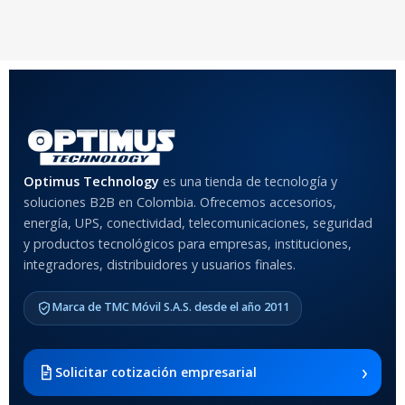
20 × 20 × 20 cm
20 × 20 × 20 cm
COLOR
Rojo
,
Negro
,
Azul
,
Rosa
MATERIAL DEL CASE
Optimus Technology
es una tienda de tecnología y
soluciones B2B en Colombia. Ofrecemos accesorios,
Anti-Shock
energía, UPS, conectividad, telecomunicaciones, seguridad
y productos tecnológicos para empresas, instituciones,
integradores, distribuidores y usuarios finales.
MODELO DE TABLETS
COMPATIBLES
Marca de TMC Móvil S.A.S. desde el año 2011
Samsung Galaxy Tab A8 10.5
2021 SM-x200 / Samsung
Galaxy Tab A8 10.5 2021 SM-
›
Solicitar cotización empresarial
x205