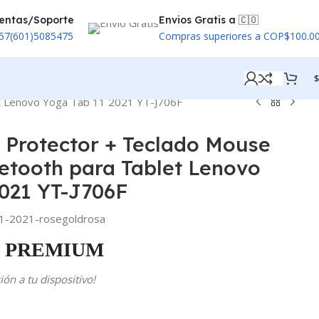
entas/Soporte
Envios Gratis a 🇨🇴
57(601)5085475
Compras superiores a COP$100.0
$
et Lenovo Yoga Tab 11 2021 YT-J706F
o Protector + Teclado Mouse
etooth para Tablet Lenovo
2021 YT-J706F
1-2021-rosegoldrosa
PREMIUM
ón a tu dispositivo!