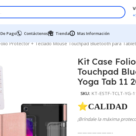
V
+
 De Pago
Contáctenos
Tienda
Mas Información
Folio Protector + Teclado Mouse Touchpad Bluetooth para Tabl
Kit Case Foli
Touchpad Blu
Yoga Tab 11 
SKU:
KT-ESTF-TCLT-YG-1
⭐CALIDAD 
¡Bríndale la máxima protecci
———————-