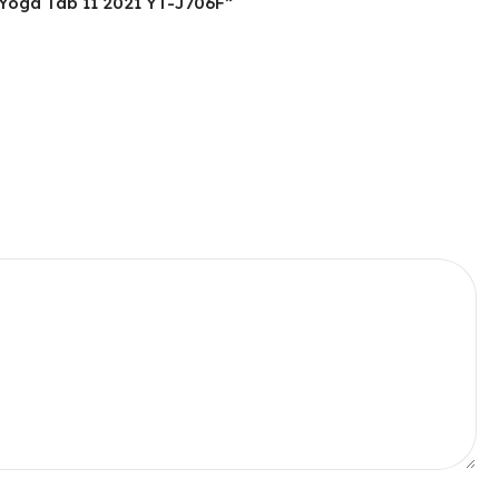
 Yoga Tab 11 2021 YT-J706F”