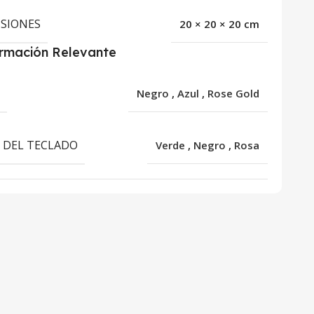
SIONES
20 × 20 × 20 cm
ormación Relevante
R
Negro
,
Azul
,
Rose Gold
 DEL TECLADO
Verde
,
Negro
,
Rosa