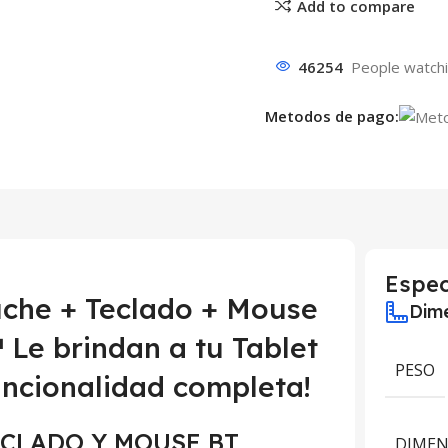
Add to compare
46254
People watchi
Metodos de pago:
Espec
uche + Teclado + Mouse
Dime
Le brindan a tu Tablet
PESO
uncionalidad completa!
 TECLADO Y MOUSE BT
DIMEN