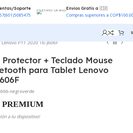
entas/Soporte
Envios Gratis a 🇨🇴
57(601)5085475
Compras superiores a COP$100.0
$
et Lenovo P11 2020 Tb-J606F
o Protector + Teclado Mouse
etooth para Tablet Lenovo
J606F
J606-negroverde
PREMIUM
ón a tu dispositivo!