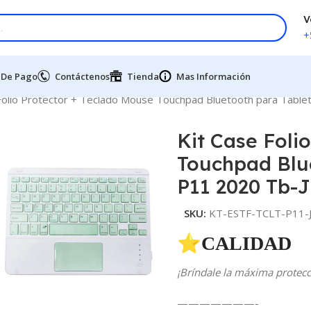
V
+
 De Pago
Contáctenos
Tienda
Mas Información
Folio Protector + Teclado Mouse Touchpad Bluetooth para Tabl
Kit Case Foli
Touchpad Blu
P11 2020 Tb-
SKU:
KT-ESTF-TCLT-P11-
⭐CALIDAD 
¡Bríndale la máxima protecci
———————-