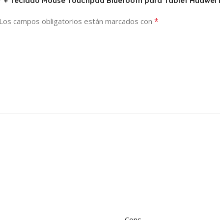
ctor + Teclado Mouse Touchpad Bluetooth para Tablet Huaw
*
Los campos obligatorios están marcados con
Cons