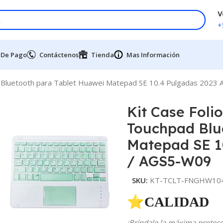
V
+
 De Pago
Contáctenos
Tienda
Mas Información
d Bluetooth para Tablet Huawei Matepad SE 10.4 Pulgadas 202
Kit Case Foli
Touchpad Blu
Matepad SE 1
/ AGS5-W09
SKU:
KT-TCLT-FNGHW104
⭐CALIDAD 
¡Bríndale la máxima protecci