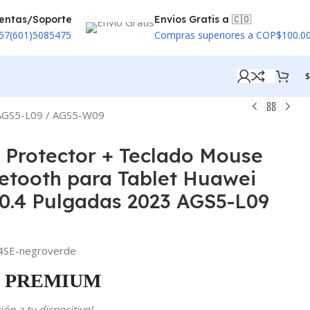
entas/Soporte
Envios Gratis a 🇨🇴
57(601)5085475
Compras superiores a COP$100.0
$
3 AGS5-L09 / AGS5-W09
o Protector + Teclado Mouse
etooth para Tablet Huawei
0.4 Pulgadas 2023 AGS5-L09
SE-negroverde
PREMIUM
ón a tu dispositivo!