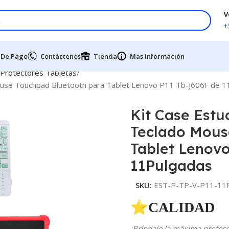
V
+
 De Pago
Contáctenos
Tienda
Mas Información
 Protectores Tabletas
Mouse Touchpad Bluetooth para Tablet Lenovo P11 Tb-J606F de 
Kit Case Estu
Teclado Mous
Tablet Lenov
11Pulgadas
SKU:
EST-P-TP-V-P11-11P
⭐CALIDAD 
¡Bríndale la máxima protecci