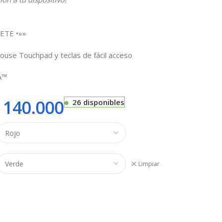
ETE •»»
ouse Touchpad y teclas de fácil acceso
A™
140.000
26 disponibles
Limpiar