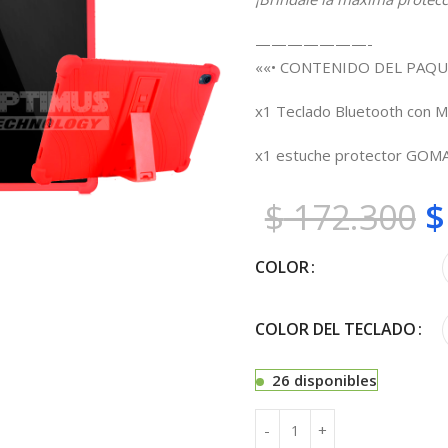
———————-
««• CONTENIDO DEL PAQU
x1 Teclado Bluetooth con M
x1 estuche protector GOM
$
172.300
$
COLOR
COLOR DEL TECLADO
26 disponibles