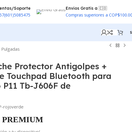
entas/Soporte
Envios Gratis a 🇨🇴
57(601)5085475
Compras superiores a COP$100.0
$
11Pulgadas
che Protector Antigolpes +
e Touchpad Bluetooth para
o P11 Tb-J606F de
-rojoverde
PREMIUM
ón a tu dispositivo!