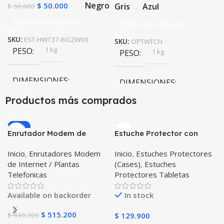
Negro
$
50.000
Gris
Azul
$
56.600
Seleccionar Opciones
Seleccionar Opciones
SKU:
EST-HWT37-BG2W09
SKU:
OPTWTCH
1 kg
PESO
1 kg
PESO
DIMENSIONES
DIMENSIONES
Productos más comprados
20 × 20 × 20 cm
20 × 20 × 20 cm
-20%
Negro
Enrutador Modem de
Estuche Protector con
COLOR
COLOR
Internet Huawei B311-521
Correa Desmontable
Inicio
,
Enrutadores Modem
Inicio
,
Estuches Protectores
Libre Todo Operador 4G
Tablet Samsung Galaxy
Gris
,
Negro
,
Azul
,
Rosa
de Internet / Plantas
(Cases)
,
Estuches
LTE SIMCARD
Tab A8 10.5 2021 – 2022
Telefonicas
Protectores Tabletas
SM-x200 SM-x205 Anti
golpes con soporte
Available on backorder
In stock
$
515.200
$
645.300
$
129.900