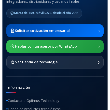
integradores, distribuidores y usuarios finales.
MODELO DE TABLETS
COMPATIBLES
Marca de TMC Móvil S.A.S. desde el año 2011
Samsung Galaxy Tab A8 10.5
2021 SM-x200 / Samsung
Galaxy Tab A8 10.5 2021 SM-
›
Solicitar cotización empresarial
x205
›
SOPORTE DE APOYO
Hablar con un asesor por WhatsApp
SI
›
Ver tienda de tecnología
Información
Contactar a Optimus Technology
Tienda de productos tecnológicos