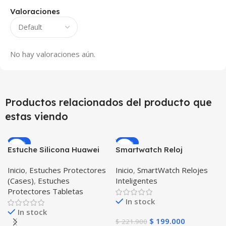
Valoraciones
No hay valoraciones aún.
Productos relacionados del producto que
estas viendo
-12%
-10%
Estuche Silicona Huawei
Smartwatch Reloj
T3-7 BG-W09 Version WiFi
Inteligente OPTIMUS
Inicio
,
Estuches Protectores
Inicio
,
SmartWatch Relojes
WATCH™ (KW37 PRO) Mide
(Cases)
,
Estuches
Inteligentes
Temperatura Presión
Protectores Tabletas
Arterial y Ritmo Cardíaco
In stock
In stock
$
199.000
$
221.900