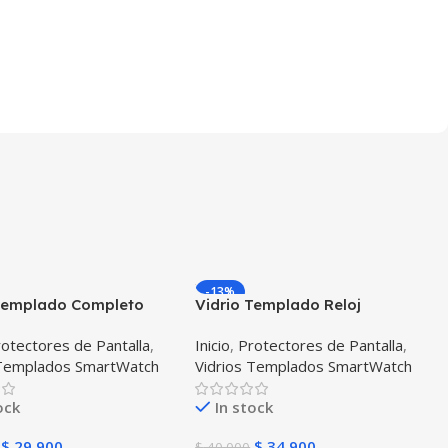
-13%
 Templado Completo
Vidrio Templado Reloj
Apple Watch 42mm
Samsung Galaxy Watch 42mm
otectores de Pantalla
,
Inicio
,
Protectores de Pantalla
,
X3 Unidades
 Templados SmartWatch
Vidrios Templados SmartWatch
ock
In stock
$
29.900
$
34.900
$
40.000