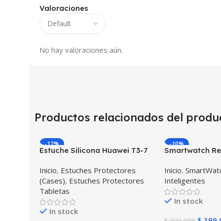
Valoraciones
No hay valoraciones aún.
Productos relacionados del produ
-12%
-10%
Estuche Silicona Huawei T3-7
Smartwatch Rel
BG-W09 Version WiFi
OPTIMUS WAT
Inicio
,
Estuches Protectores
Inicio
,
SmartWatc
PRO) Mide Tem
(Cases)
,
Estuches Protectores
Inteligentes
Presión Arteria
Tabletas
Cardíaco
In stock
In stock
$
199.
$
221.900