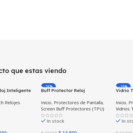
cto que estas viendo
-26%
-19%
oj Inteligente
Buff Protector Reloj
Vidrio
CH™ (KW37
Inteligente Smartwatch
Reloj 
h Relojes
Inicio
,
Protectores de Pantalla
,
Inicio
,
Pr
peratura
Samsung Galaxy Watch Active
Screen Buff Protectores (TPU)
Vidrios
l y Ritmo
2
In stock
In st
000
$
13.900
$
18.900
$
36.900