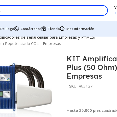
V
+
 De Pago
Contáctenos
Tienda
Mas Información
lificadores de señal celular para Empresas y PYMES
Ohm) Repotenciado COL – Empresas
KIT Amplifica
Plus (50 Ohm
Empresas
SKU:
463127
Hasta 25,000 pies
cuadrado