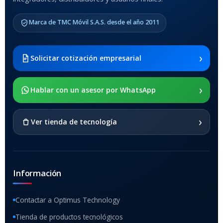
MODELO DE TABLETS
COMPATIBLES
Marca de TMC Móvil S.A.S. desde el año 2011
Samsung Galaxy Tab A8 10.5
2021 SM-x200 / Samsung
Galaxy Tab A8 10.5 2021 SM-
›
Solicitar cotización empresarial
x205
›
SOPORTE DE APOYO
Hablar con un asesor por WhatsApp
SI
›
Ver tienda de tecnología
Información
Contactar a Optimus Technology
Tienda de productos tecnológicos