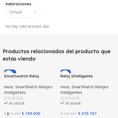
Valoraciones
No hay valoraciones aún.
Productos relacionados del producto que
estas viendo
-10%
-5%
Smartwatch Reloj
Reloj Inteligente
Inteligente OPTIMUS
Smartwatch I7 Negro
Inicio
,
SmartWatch Relojes
Inicio
,
SmartWatch Relojes
WATCH™ (KW37 PRO) Mide
Incluye Pulso y Estuche
Inteligentes
Inteligentes
Temperatura Presión
protector – GPS
Arterial y Ritmo Cardíaco
In stock
In stock
$
199.000
$
379.707
$
221.900
$
399.807