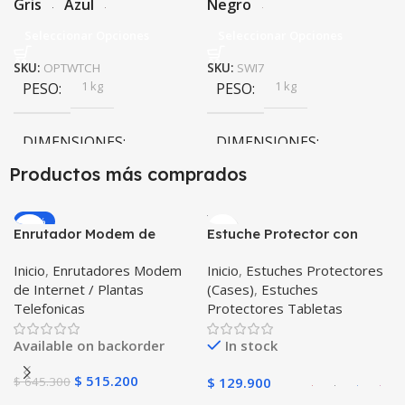
Gris
Azul
Negro
Seleccionar Opciones
Seleccionar Opciones
SKU:
OPTWTCH
SKU:
SWI7
1 kg
1 kg
PESO
PESO
DIMENSIONES
DIMENSIONES
Productos más comprados
10 × 10 × 10 cm
10 × 10 × 10 cm
-20%
Enrutador Modem de
Estuche Protector con
Negro
,
Rosa
COLOR
COLOR
Internet Huawei B311-521
Correa Desmontable
Inicio
,
Enrutadores Modem
Inicio
,
Estuches Protectores
Libre Todo Operador 4G
Tablet Samsung Galaxy
Gris
,
Negro
,
Azul
,
Rosa
de Internet / Plantas
(Cases)
,
Estuches
LTE SIMCARD
Tab A8 10.5 2021 – 2022
PULSO ADICIONAL
Telefonicas
Protectores Tabletas
SM-x200 SM-x205 Anti
golpes con soporte
Goma
,
Metalizado
Available on backorder
In stock
$
515.200
$
645.300
$
129.900