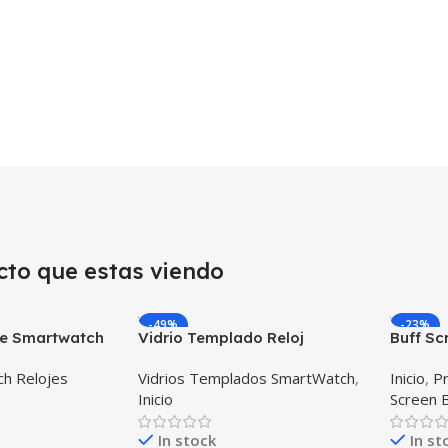
cto que estas viendo
-49%
-23%
nte Smartwatch
Vidrio Templado Reloj
Buff Sc
e Pulso y
Inteligente Smartwatch
intelig
h Relojes
Vidrios Templados SmartWatch
,
Inicio
,
Pr
tor – GPS
Huawei Gt2 46mm
Samsun
Inicio
Screen 
In stock
In st