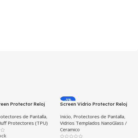
-9%
reen Protector Reloj
Screen Vidrio Protector Reloj
ente Smartwatch
Iwatch Serie 5 40mm X2
otectores de Pantalla
,
Inicio
,
Protectores de Pantalla
,
g Galaxy Active
Unidades
Buff Protectores (TPU)
Vidrios Templados NanoGlass /
Ceramico
ock