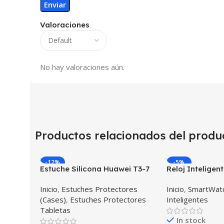
Valoraciones
No hay valoraciones aún.
Productos relacionados del produ
-12%
-5%
Estuche Silicona Huawei T3-7
Reloj Intelige
BG-W09 Version WiFi
I7 Negro Incluy
Inicio
,
Estuches Protectores
Inicio
,
SmartWatc
Estuche protec
(Cases)
,
Estuches Protectores
Inteligentes
Tabletas
In stock