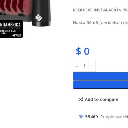
REQUIERE INSTALACIÓN P
Hasta 50 dB
(decibelios) d
$
0
Add to compare
55469
People watchi