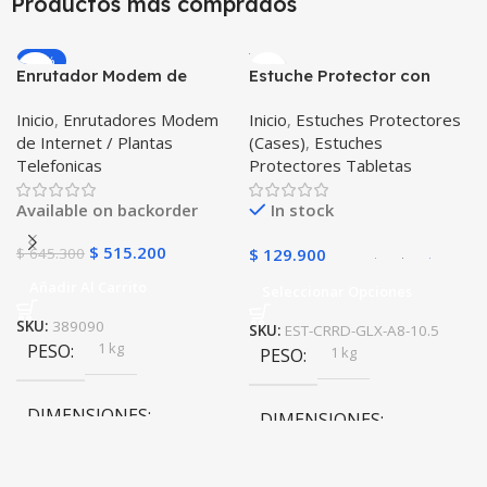
Productos más comprados
2,8 × 14 × 10 cm
-20%
Enrutador Modem de
Estuche Protector con
Internet Huawei B311-521
Correa Desmontable
Inicio
,
Enrutadores Modem
Inicio
,
Estuches Protectores
Libre Todo Operador 4G
Tablet Samsung Galaxy
de Internet / Plantas
(Cases)
,
Estuches
LTE SIMCARD
Tab A8 10.5 2021 – 2022
Telefonicas
Protectores Tabletas
SM-x200 SM-x205 Anti
golpes con soporte
Available on backorder
In stock
$
515.200
$
645.300
$
129.900
Añadir Al Carrito
Seleccionar Opciones
SKU:
389090
SKU:
EST-CRRD-GLX-A8-10.5
1 kg
PESO
1 kg
PESO
DIMENSIONES
DIMENSIONES
20 × 20 × 20 cm
20 × 20 × 20 cm