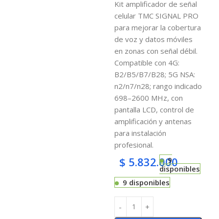
Kit amplificador de señal
celular TMC SIGNAL PRO
para mejorar la cobertura
de voz y datos móviles
en zonas con señal débil.
Compatible con 4G:
B2/B5/B7/B28; 5G NSA:
n2/n7/n28; rango indicado
698–2600 MHz, con
pantalla LCD, control de
amplificación y antenas
para instalación
profesional.
$
5.832.000
9
disponibles
9 disponibles