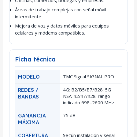
Oficinas, comercios, bodegas y empresas.
Áreas de trabajo complejas con señal móvil
intermitente.
Mejora de voz y datos móviles para equipos
celulares y módems compatibles.
Ficha técnica
TMC Signal SIGNAL PRO
MODELO
4G: B2/B5/B7/B28; 5G
REDES /
NSA: n2/n7/n28; rango
BANDAS
indicado 698–2600 MHz
75 dB
GANANCIA
MÁXIMA
Según instalación y señal
COBERTURA