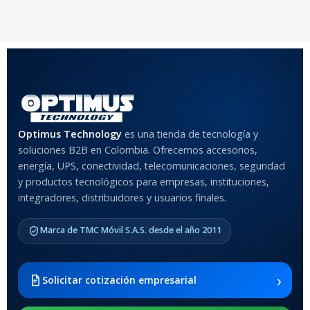
COLOR
Rojo
,
Negro
,
Azul
,
Rosa
MATERIAL DEL CASE
Optimus Technology
es una tienda de tecnología y
Anti-Shock
soluciones B2B en Colombia. Ofrecemos accesorios,
energía, UPS, conectividad, telecomunicaciones, seguridad
MODELO DE TABLETS
y productos tecnológicos para empresas, instituciones,
COMPATIBLES
integradores, distribuidores y usuarios finales.
Samsung Galaxy Tab A8 10.5
Marca de TMC Móvil S.A.S. desde el año 2011
2021 SM-x200 / Samsung
Galaxy Tab A8 10.5 2021 SM-
x205
›
Solicitar cotización empresarial
SOPORTE DE APOYO