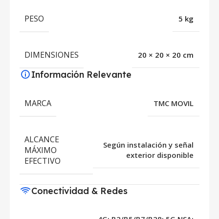
PESO
5 kg
DIMENSIONES
20 × 20 × 20 cm
Información Relevante
MARCA
TMC MOVIL
ALCANCE
Según instalación y señal
MÁXIMO
exterior disponible
EFECTIVO
Conectividad & Redes
4G: B2/B5/B7/B28; 5G NSA: