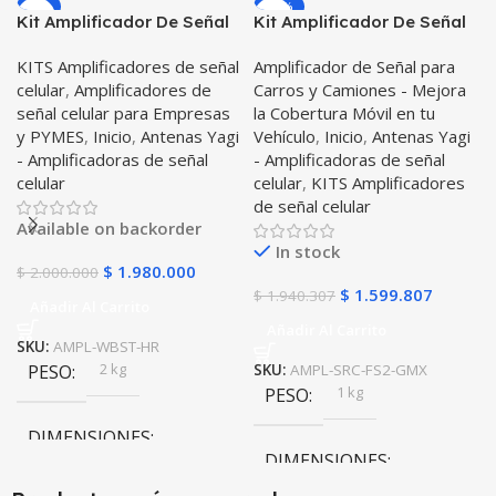
-1%
-18%
Kit Amplificador De Señal
Kit Amplificador De Señal
Celular Weboost Home
Celular Surecall Fusion 2
KITS Amplificadores de señal
Amplificador de Señal para
Room Repetidor Redes
Go Max Repetidor Redes
celular
,
Amplificadores de
Carros y Camiones - Mejora
4GLTE
4GLTE – Vehículos
señal celular para Empresas
la Cobertura Móvil en tu
Automóviles
y PYMES
,
Inicio
,
Antenas Yagi
Vehículo
,
Inicio
,
Antenas Yagi
- Amplificadoras de señal
- Amplificadoras de señal
celular
celular
,
KITS Amplificadores
de señal celular
Available on backorder
In stock
$
1.980.000
$
2.000.000
$
1.599.807
$
1.940.307
Añadir Al Carrito
Añadir Al Carrito
SKU:
AMPL-WBST-HR
2 kg
PESO
SKU:
AMPL-SRC-FS2-GMX
1 kg
PESO
DIMENSIONES
DIMENSIONES
3 × 16,5 × 10,7 cm