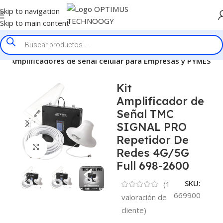
Skip to navigation
Skip to main content
lar
Amplificadores de señal celular para Empresas y PYMES
Kit
Amplificador de
Señal TMC
SIGNAL PRO
Repetidor De
Click to enlarge
Redes 4G/5G
Full 698-2600
SKU:
(
1
669900
valoración de
cliente)