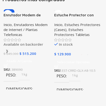
10 × 10 × 10 cm
-20%
Enrutador Modem de
Estuche Protector con
Internet Huawei B311-521
Correa Desmontable
Inicio
,
Enrutadores Modem
Inicio
,
Estuches Protectores
Libre Todo Operador 4G
Tablet Samsung Galaxy
de Internet / Plantas
(Cases)
,
Estuches
LTE SIMCARD
Tab A8 10.5 2021 – 2022
Telefonicas
Protectores Tabletas
SM-x200 SM-x205 Anti
golpes con soporte
Available on backorder
In stock
$
515.200
$
645.300
$
129.900
Añadir Al Carrito
Seleccionar Opciones
SKU:
389090
SKU:
EST-CRRD-GLX-A8-10.5
1 kg
PESO
1 kg
PESO
DIMENSIONES
DIMENSIONES
20 × 20 × 20 cm
20 × 20 × 20 cm