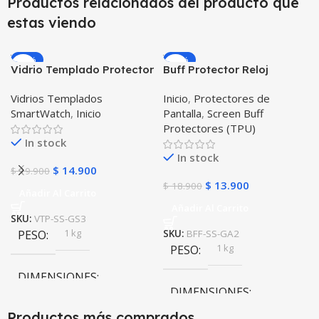
Productos relacionados del producto que
estas viendo
-25%
-26%
Vidrio Templado Protector
Buff Protector Reloj
para Reloj Inteligente
Inteligente Smartwatch
Vidrios Templados
Inicio
,
Protectores de
Smartwatch Samsung
Samsung Galaxy Watch
SmartWatch
,
Inicio
Pantalla
,
Screen Buff
Gear S3 Frontier
Active 2
Protectores (TPU)
In stock
In stock
$
14.900
$
19.900
$
13.900
$
18.900
Añadir Al Carrito
Añadir Al Carrito
SKU:
VTP-SS-GS3
1 kg
PESO
SKU:
BFF-SS-GA2
1 kg
PESO
DIMENSIONES
DIMENSIONES
10 × 10 × 10 cm
Productos más comprados