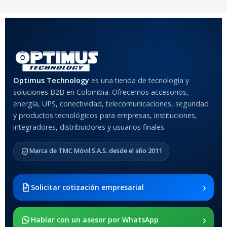
COLOR
Rojo
,
Negro
,
Azul
,
Rosa
MATERIAL DEL CASE
Optimus Technology
es una tienda de tecnología y
soluciones B2B en Colombia. Ofrecemos accesorios,
Anti-Shock
energía, UPS, conectividad, telecomunicaciones, seguridad
y productos tecnológicos para empresas, instituciones,
integradores, distribuidores y usuarios finales.
MODELO DE TABLETS
COMPATIBLES
Marca de TMC Móvil S.A.S. desde el año 2011
Samsung Galaxy Tab A8 10.5
2021 SM-x200 / Samsung
Galaxy Tab A8 10.5 2021 SM-
›
Solicitar cotización empresarial
x205
›
SOPORTE DE APOYO
Hablar con un asesor por WhatsApp