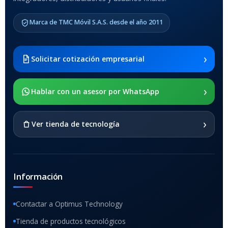
COMPATIBLES
Marca de TMC Móvil S.A.S. desde el año 2011
Samsung Galaxy Tab A8 10.5
2021 SM-x200 / Samsung
Galaxy Tab A8 10.5 2021 SM-
›
Solicitar cotización empresarial
x205
›
SOPORTE DE APOYO
Hablar con un asesor por WhatsApp
SI
›
Ver tienda de tecnología
Información
Contactar a Optimus Technology
Tienda de productos tecnológicos