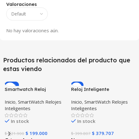
Valoraciones
No hay valoraciones aún.
Productos relacionados del producto que
estas viendo
-10%
-5%
Smartwatch Reloj
Reloj Inteligente
Inteligente OPTIMUS
Smartwatch I7 Negro
Inicio
,
SmartWatch Relojes
Inicio
,
SmartWatch Relojes
WATCH™ (KW37 PRO) Mide
Incluye Pulso y Estuche
Inteligentes
Inteligentes
Temperatura Presión
protector – GPS
Arterial y Ritmo Cardíaco
In stock
In stock
$
199.000
$
379.707
$
221.900
$
399.807