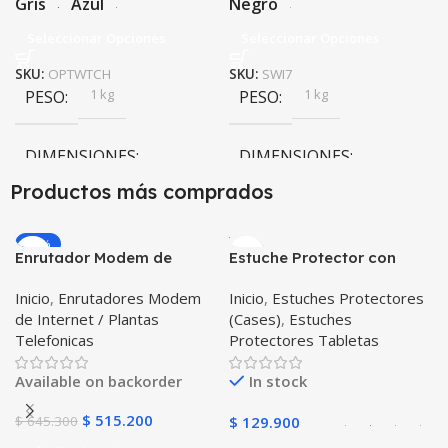
Gris
Azul
Negro
Seleccionar Opciones
Seleccionar Opciones
SKU:
OPTWTCH
SKU:
SWI7
1 kg
1 kg
PESO
PESO
DIMENSIONES
DIMENSIONES
Productos más comprados
10 × 10 × 10 cm
10 × 10 × 10 cm
-20%
Enrutador Modem de
Estuche Protector con
Negro
,
Rosa
COLOR
COLOR
Internet Huawei B311-521
Correa Desmontable
Inicio
,
Enrutadores Modem
Inicio
,
Estuches Protectores
Libre Todo Operador 4G
Tablet Samsung Galaxy
Gris
,
Negro
,
Azul
,
Rosa
de Internet / Plantas
(Cases)
,
Estuches
LTE SIMCARD
Tab A8 10.5 2021 – 2022
PULSO ADICIONAL
Telefonicas
Protectores Tabletas
SM-x200 SM-x205 Anti
golpes con soporte
Goma
,
Metalizado
Available on backorder
In stock
$
515.200
$
645.300
$
129.900