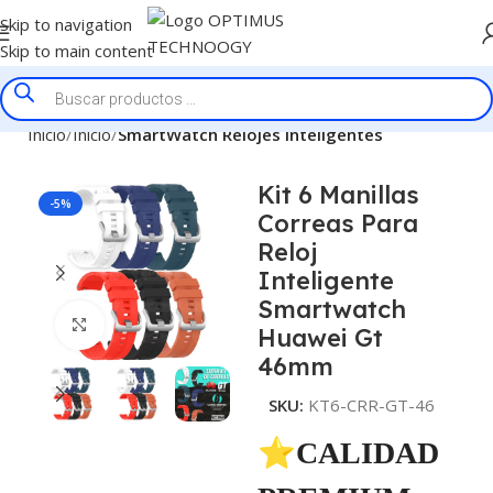
Skip to navigation
Skip to main content
Inicio
Inicio
SmartWatch Relojes Inteligentes
Kit 6 Manillas
-5%
Correas Para
Reloj
Inteligente
Smartwatch
Click to enlarge
Huawei Gt
46mm
SKU:
KT6-CRR-GT-46
⭐CALIDAD