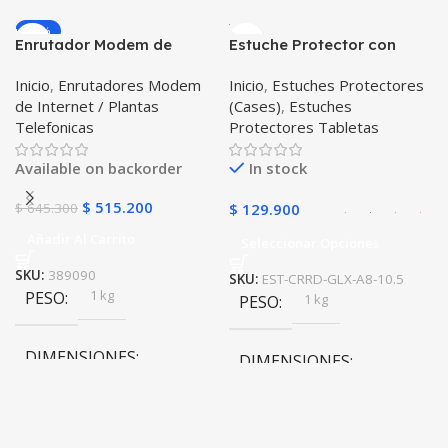
-20%
Enrutador Modem de
Estuche Protector con
COLOR
Internet Huawei B311-521
Correa Desmontable
Inicio
,
Enrutadores Modem
Inicio
,
Estuches Protectores
Libre Todo Operador 4G
Tablet Samsung Galaxy
Negro
,
Azul
,
Verde
,
Rosa
,
de Internet / Plantas
(Cases)
,
Estuches
LTE SIMCARD
Tab A8 10.5 2021 – 2022
Azul Oscuro
Telefonicas
Protectores Tabletas
SM-x200 SM-x205 Anti
golpes con soporte
Available on backorder
In stock
$
515.200
$
645.300
$
129.900
Añadir Al Carrito
Seleccionar Opciones
SKU:
389090
SKU:
EST-CRRD-GLX-A8-10.5
1 kg
PESO
1 kg
PESO
DIMENSIONES
DIMENSIONES
20 × 20 × 20 cm
20 × 20 × 20 cm