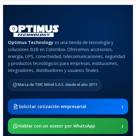
COLOR
Rojo
,
Negro
,
Azul
,
Rosa
MATERIAL DEL CASE
Optimus Technology
es una tienda de tecnología y
soluciones B2B en Colombia. Ofrecemos accesorios,
Anti-Shock
energía, UPS, conectividad, telecomunicaciones, seguridad
y productos tecnológicos para empresas, instituciones,
integradores, distribuidores y usuarios finales.
MODELO DE TABLETS
COMPATIBLES
Marca de TMC Móvil S.A.S. desde el año 2011
Samsung Galaxy Tab A8 10.5
2021 SM-x200 / Samsung
Galaxy Tab A8 10.5 2021 SM-
›
Solicitar cotización empresarial
x205
›
SOPORTE DE APOYO
Hablar con un asesor por WhatsApp