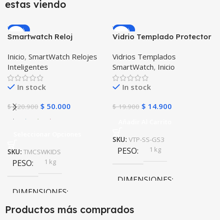
estas viendo
-59%
-25%
Smartwatch Reloj
Vidrio Templado Protector
Inteligente Localizador
para Reloj Inteligente
Inicio
,
SmartWatch Relojes
Vidrios Templados
GPS Ubicar Niños SOS
Smartwatch Samsung
Inteligentes
SmartWatch
,
Inicio
Gear S3 Frontier
In stock
In stock
$
50.000
$
14.900
$
120.900
$
19.900
Añadir Al Carrito
Seleccionar Opciones
SKU:
VTP-SS-GS3
1 kg
PESO
SKU:
TMCSWKIDS
1 kg
PESO
DIMENSIONES
DIMENSIONES
10 × 10 × 10 cm
Productos más comprados
10 × 10 × 10 cm