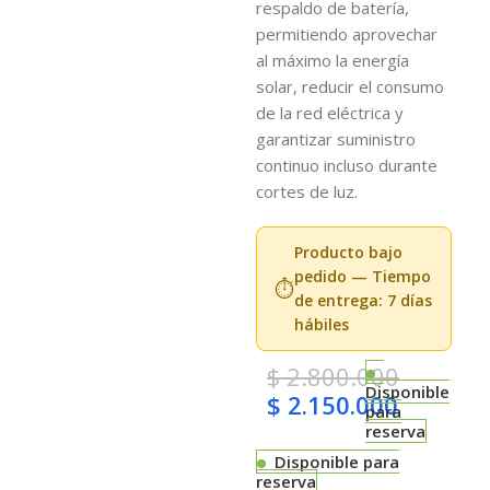
respaldo de batería,
permitiendo aprovechar
al máximo la energía
solar, reducir el consumo
de la red eléctrica y
garantizar suministro
continuo incluso durante
cortes de luz.
Producto bajo
pedido — Tiempo
⏱️
de entrega: 7 días
hábiles
$
2.800.000
Disponible
$
2.150.000
para
reserva
Disponible para
reserva