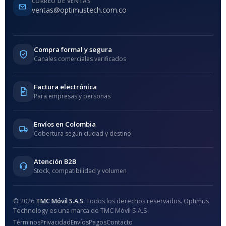
CORREO DE VENTAS
ventas@optimustech.com.co
Compra formal y segura
Canales comerciales verificados
Factura electrónica
Para empresas y personas
Envíos en Colombia
Cobertura según ciudad y destino
Atención B2B
Stock, compatibilidad y volumen
© 2026
TMC Móvil S.A.S.
Todos los derechos reservados. Optimus
Technology es una marca de TMC Móvil S.A.S.
Términos
Privacidad
Envíos
Pagos
Contacto