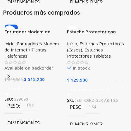
DIMENSIONES
DIMENSIONES
Productos más comprados
10 × 10 × 10 cm
10 × 10 × 10 cm
-20%
Enrutador Modem de
Estuche Protector con
COLOR
COLOR
Internet Huawei B311-521
Correa Desmontable
Inicio
,
Enrutadores Modem
Inicio
,
Estuches Protectores
Libre Todo Operador 4G
Tablet Samsung Galaxy
Gris
,
Negro
,
Azul
,
Rosa
Negro
,
Azul
,
Verde
,
Rosa
,
de Internet / Plantas
(Cases)
,
Estuches
LTE SIMCARD
Tab A8 10.5 2021 – 2022
Azul Oscuro
Telefonicas
Protectores Tabletas
SM-x200 SM-x205 Anti
golpes con soporte
Available on backorder
In stock
$
515.200
$
645.300
$
129.900
Añadir Al Carrito
Seleccionar Opciones
SKU:
389090
SKU:
EST-CRRD-GLX-A8-10.5
1 kg
PESO
1 kg
PESO
DIMENSIONES
DIMENSIONES