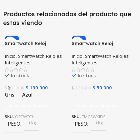
Productos relacionados del producto que
estas viendo
-10%
-59%
Smartwatch Reloj
Smartwatch Reloj
Inteligente OPTIMUS
Inteligente Localizador
Inicio
,
SmartWatch Relojes
Inicio
,
SmartWatch Relojes
WATCH™ (KW37 PRO) Mide
GPS Ubicar Niños SOS
Inteligentes
Inteligentes
Temperatura Presión
Arterial y Ritmo Cardíaco
In stock
In stock
$
199.000
$
50.000
$
221.900
$
120.900
Gris
Azul
Seleccionar Opciones
Seleccionar Opciones
SKU:
OPTWTCH
SKU:
TMCSWKIDS
1 kg
1 kg
PESO
PESO