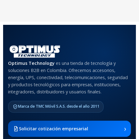
20 × 20 × 20 cm
20 × 20 × 20 cm
COLOR
Rojo
,
Negro
,
Azul
,
Rosa
MATERIAL DEL CASE
Optimus Technology
es una tienda de tecnología y
soluciones B2B en Colombia. Ofrecemos accesorios,
Anti-Shock
energía, UPS, conectividad, telecomunicaciones, seguridad
y productos tecnológicos para empresas, instituciones,
integradores, distribuidores y usuarios finales.
MODELO DE TABLETS
COMPATIBLES
Marca de TMC Móvil S.A.S. desde el año 2011
Samsung Galaxy Tab A8 10.5
2021 SM-x200 / Samsung
Galaxy Tab A8 10.5 2021 SM-
›
Solicitar cotización empresarial
x205