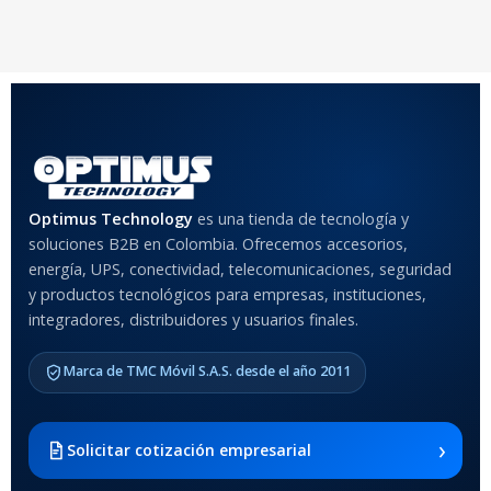
20 × 20 × 20 cm
20 × 20 × 20 cm
COLOR
Rojo
,
Negro
,
Azul
,
Rosa
MATERIAL DEL CASE
Optimus Technology
es una tienda de tecnología y
soluciones B2B en Colombia. Ofrecemos accesorios,
Anti-Shock
energía, UPS, conectividad, telecomunicaciones, seguridad
y productos tecnológicos para empresas, instituciones,
integradores, distribuidores y usuarios finales.
MODELO DE TABLETS
COMPATIBLES
Marca de TMC Móvil S.A.S. desde el año 2011
Samsung Galaxy Tab A8 10.5
2021 SM-x200 / Samsung
Galaxy Tab A8 10.5 2021 SM-
›
Solicitar cotización empresarial
x205