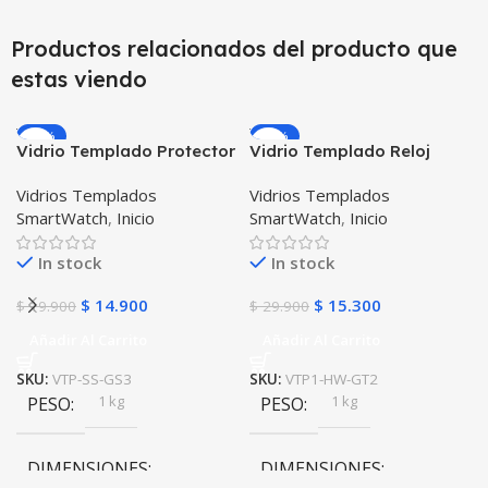
Productos relacionados del producto que
estas viendo
-25%
-49%
Vidrio Templado Protector
Vidrio Templado Reloj
para Reloj Inteligente
Inteligente Smartwatch
Vidrios Templados
Vidrios Templados
Smartwatch Samsung
Huawei Gt2 46mm
SmartWatch
,
Inicio
SmartWatch
,
Inicio
Gear S3 Frontier
In stock
In stock
$
14.900
$
15.300
$
19.900
$
29.900
Añadir Al Carrito
Añadir Al Carrito
SKU:
VTP-SS-GS3
SKU:
VTP1-HW-GT2
1 kg
1 kg
PESO
PESO
DIMENSIONES
DIMENSIONES