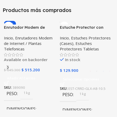
10 × 10 × 10 cm
10 × 10 × 10 cm
Productos más comprados
-20%
Enrutador Modem de
Estuche Protector con
Internet Huawei B311-521
Correa Desmontable
Inicio
,
Enrutadores Modem
Inicio
,
Estuches Protectores
Libre Todo Operador 4G
Tablet Samsung Galaxy
de Internet / Plantas
(Cases)
,
Estuches
LTE SIMCARD
Tab A8 10.5 2021 – 2022
Telefonicas
Protectores Tabletas
SM-x200 SM-x205 Anti
golpes con soporte
Available on backorder
In stock
$
515.200
$
645.300
$
129.900
Añadir Al Carrito
Seleccionar Opciones
SKU:
389090
SKU:
EST-CRRD-GLX-A8-10.5
1 kg
PESO
1 kg
PESO
DIMENSIONES
DIMENSIONES