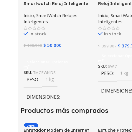
Smartwatch Reloj Inteligente
Reloj Intelige
Localizador GPS Ubicar Niños
I7 Negro Incluy
Inicio
,
SmartWatch Relojes
Inicio
,
SmartWatc
SOS
Estuche protec
Inteligentes
Inteligentes
In stock
In stock
$
50.000
$
120.900
$
379.
$
399.807
Seleccionar Op
Seleccionar Opciones
SKU:
SWI7
SKU:
TMCSWKIDS
PESO
1 kg
PESO
1 kg
DIMENSIONE
DIMENSIONES
10 × 10 × 10 c
Productos más comprados
10 × 10 × 10 cm
COLOR
Neg
-20%
COLOR
Enrutador Modem de Internet
Estuche Protec