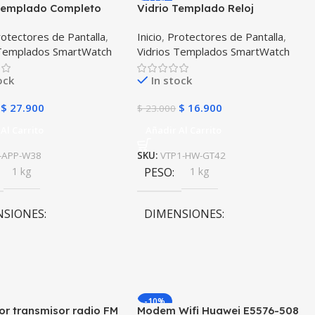
 Templado Completo
Vidrio Templado Reloj
watch Apple Watch
Smartwatch Huawei Gt 42mm
otectores de Pantalla
,
Inicio
,
Protectores de Pantalla
,
 Templados SmartWatch
Vidrios Templados SmartWatch
ock
In stock
$
27.900
$
16.900
$
23.000
Al Carrito
Añadir Al Carrito
-APP-W38
SKU:
VTP1-HW-GT42
1 kg
PESO
1 kg
NSIONES
DIMENSIONES
0 × 10 cm
10 × 10 × 10 cm
-10%
r transmisor radio FM
Modem Wifi Huawei E5576-508