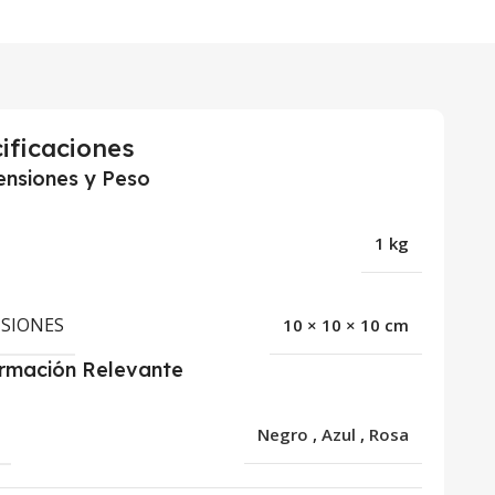
ificaciones
nsiones y Peso
1 kg
SIONES
10 × 10 × 10 cm
ormación Relevante
R
Negro
,
Azul
,
Rosa