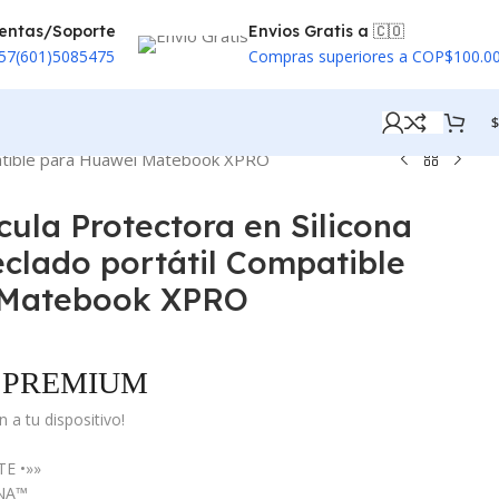
entas/Soporte
Envios Gratis a 🇨🇴
57(601)5085475
Compras superiores a COP$100.0
$
mpatible para Huawei Matebook XPRO
cula Protectora en Silicona
clado portátil Compatible
 Matebook XPRO
PREMIUM
 a tu dispositivo!
E •»»
ONA™