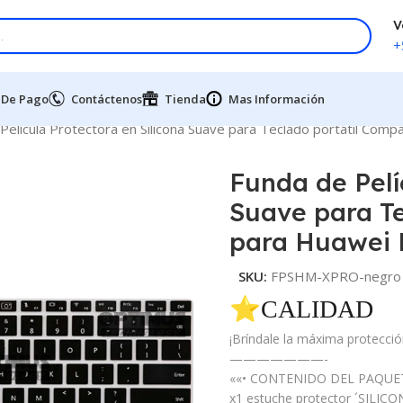
V
+
 De Pago
Contáctenos
Tienda
Mas Información
Película Protectora en Silicona Suave para Teclado portátil Co
Funda de Pelí
Suave para Te
para Huawei
SKU:
FPSHM-XPRO-negro
⭐CALIDAD 
¡Bríndale la máxima protección
———————-
««• CONTENIDO DEL PAQUET
x1 estuche protector ´SILIC