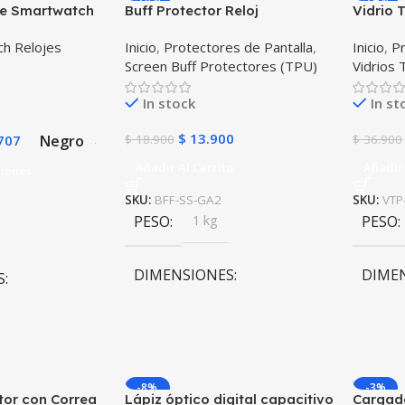
nte Smartwatch
Buff Protector Reloj
Vidrio
e Pulso y
Inteligente Smartwatch
Reloj I
h Relojes
Inicio
,
Protectores de Pantalla
,
Inicio
,
Pr
tor – GPS
Samsung Galaxy Watch Active
38mm
Screen Buff Protectores (TPU)
Vidrios
2
In stock
In st
$
13.900
Negro
707
$
18.900
$
36.900
Añadir Al Carrito
Añadir 
ciones
SKU:
BFF-SS-GA2
SKU:
VTP
PESO
1 kg
PESO
DIMENSIONES
DIME
S
10 × 10 × 10 cm
10 × 1
m
ro
,
Rosa
-8%
-3%
tor con Correa
Lápiz óptico digital capacitivo
Cargado