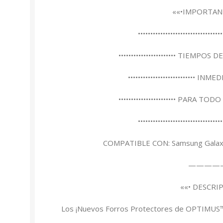
««•IMPORTAN
••••••••••••••••••••••••••••••••••
••••••••••••••••••••••• TIEMPOS DE
••••••••••••••••••••••••••• INMEDI
••••••••••••••••••••••• PARA TODO
••••••••••••••••••••••••••••••••••
COMPATIBLE CON: Samsung Galaxy 
————
««• DESCRI
Los ¡Nuevos Forros Protectores de OPTIMUS™ s