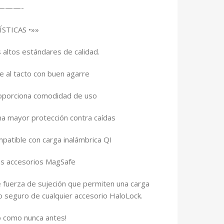
———-
ÍSTICAS •»»
 altos estándares de calidad.
 al tacto con buen agarre
proporciona comodidad de uso
na mayor protección contra caídas
mpatible con carga inalámbrica QI
os accesorios MagSafe
 fuerza de sujeción que permiten una carga
eo seguro de cualquier accesorio HaloLock.
o como nunca antes!