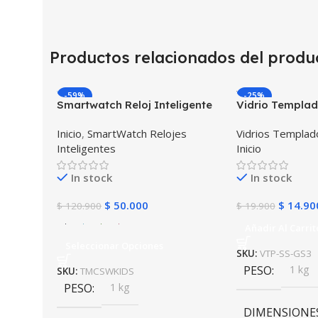
Productos relacionados del produ
-59%
-25%
Smartwatch Reloj Inteligente
Vidrio Templad
Localizador GPS Ubicar Niños
para Reloj Inte
Inicio
,
SmartWatch Relojes
Vidrios Templa
SOS
Smartwatch Sa
Inteligentes
Inicio
Frontier
In stock
In stock
$
50.000
$
14.90
$
120.900
$
19.900
Añadir Al Carrit
Seleccionar Opciones
SKU:
VTP-SS-GS3
PESO
1 kg
SKU:
TMCSWKIDS
PESO
1 kg
DIMENSIONE