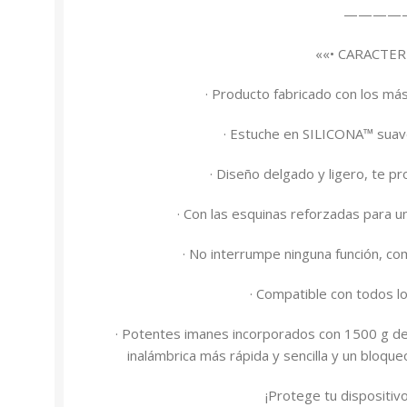
————
««• CARACTER
· Producto fabricado con los más
· Estuche en SILICONA™ suave
· Diseño delgado y ligero, te 
· Con las esquinas reforzadas para u
· No interrumpe ninguna función, co
· Compatible con todos l
· Potentes imanes incorporados con 1500 g de
inalámbrica más rápida y sencilla y un bloqu
¡Protege tu dispositiv