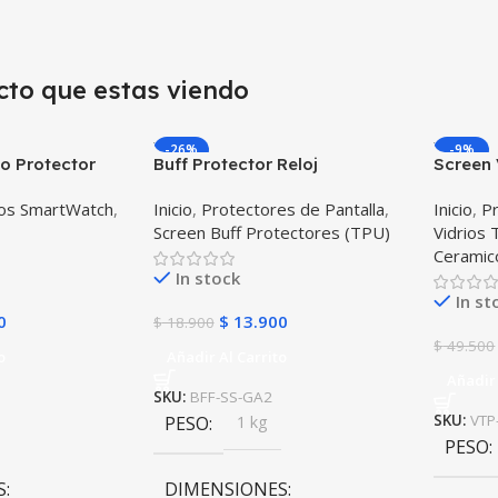
cto que estas viendo
-26%
-9%
o Protector
Buff Protector Reloj
Screen 
ligente
Inteligente Smartwatch
Iwatch
dos SmartWatch
,
Inicio
,
Protectores de Pantalla
,
Inicio
,
Pr
msung Gear S3
Samsung Galaxy Watch Active
Unidad
Screen Buff Protectores (TPU)
Vidrios
2
Ceramic
In stock
In st
0
$
13.900
$
18.900
$
49.500
o
Añadir Al Carrito
Añadir 
SKU:
BFF-SS-GA2
PESO
1 kg
SKU:
VTP
PESO
S
DIMENSIONES