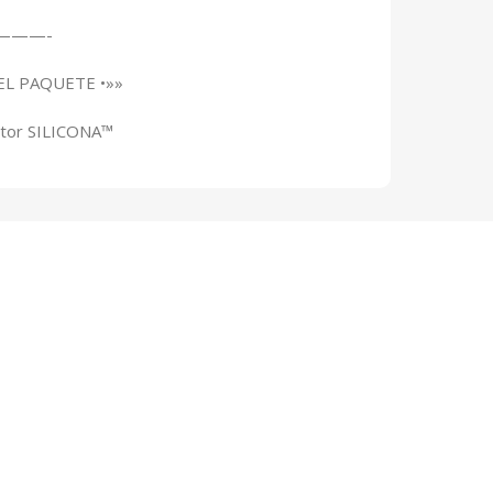
———-
EL PAQUETE •»»
ctor SILICONA™