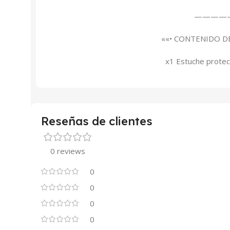
————
««• CONTENIDO D
x1 Estuche prote
Reseñas de clientes
0 reviews
0
0
0
0