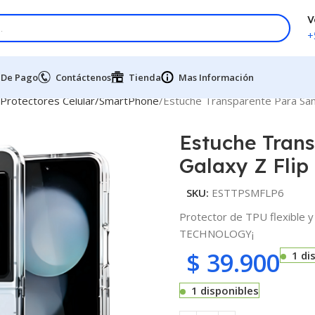
V
+
 De Pago
Contáctenos
Tienda
Mas Información
 Protectores Celular/SmartPhone
Estuche Transparente Para Sam
Estuche Tran
Galaxy Z Flip
SKU:
ESTTPSMFLP6
Protector de TPU flexible y
TECHNOLOGY¡
$
39.900
1 di
1 disponibles