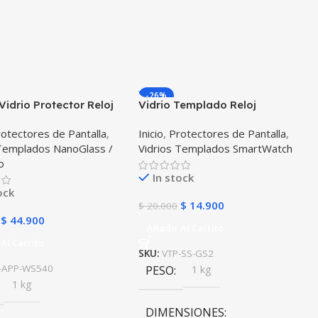
-26%
Vidrio Protector Reloj
Vidrio Templado Reloj
 Serie 5 40mm X2
Inteligente Samsung Gear S2
otectores de Pantalla
,
Inicio
,
Protectores de Pantalla
,
es
 Templados NanoGlass /
Vidrios Templados SmartWatch
o
In stock
ock
$
14.900
$
20.000
$
44.900
Añadir Al Carrito
Al Carrito
SKU:
VTP-SS-GS2
-APP-WS540
PESO
1 kg
1 kg
DIMENSIONES