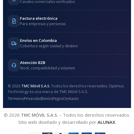
Canales comerciales verificados
Factura electrónica
Para empresas y personas
Envíos en Colombia
Cobertura según ciudad y destino
Atención B2B
Stock, compatibilidad y volumen
© 2026
TMC Móvil S.A.S.
Todos los derechos reservados. Optimus
Technology es una marca de TMC Móvil S.A.S.
Términos
Privacidad
Envíos
Pagos
Contacto
© 2026
TMC MÓVIL S.A.S.
– Todos los derechos reservados.
Sitio web diseñado y desarrollado por
ALUNAX
.