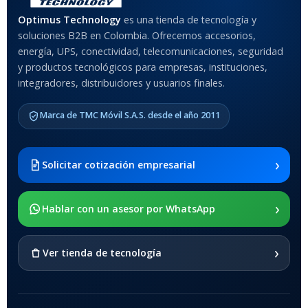
MATERIAL DEL CASE
Optimus Technology
es una tienda de tecnología y
soluciones B2B en Colombia. Ofrecemos accesorios,
Anti-Shock
energía, UPS, conectividad, telecomunicaciones, seguridad
y productos tecnológicos para empresas, instituciones,
integradores, distribuidores y usuarios finales.
MODELO DE TABLETS
COMPATIBLES
Marca de TMC Móvil S.A.S. desde el año 2011
Samsung Galaxy Tab A8 10.5
2021 SM-x200 / Samsung
Galaxy Tab A8 10.5 2021 SM-
›
Solicitar cotización empresarial
x205
›
SOPORTE DE APOYO
Hablar con un asesor por WhatsApp
SI
›
Ver tienda de tecnología