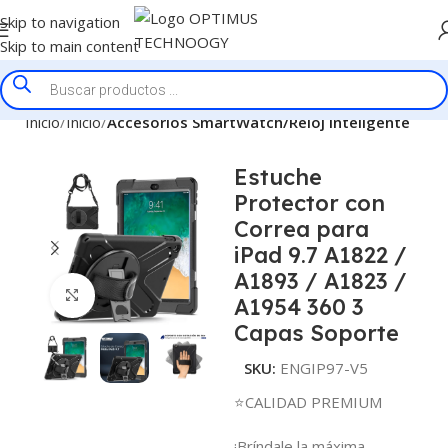
Skip to navigation
Skip to main content
Inicio
Inicio
Accesorios SmartWatch/Reloj Inteligente
Estuche
Protector con
Correa para
iPad 9.7 A1822 /
A1893 / A1823 /
Click to enlarge
A1954 360 3
Capas Soporte
SKU:
ENGIP97-V5
⭐CALIDAD PREMIUM
¡Bríndale la máxima