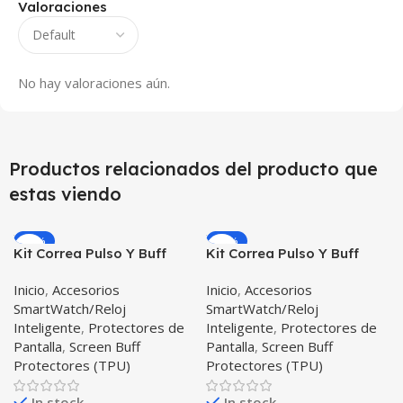
Valoraciones
No hay valoraciones aún.
Productos relacionados del producto que
estas viendo
-17%
-19%
Kit Correa Pulso Y Buff
Kit Correa Pulso Y Buff
Screen Para Reloj
Screen Para Reloj Xiaomi
Inicio
,
Accesorios
Inicio
,
Accesorios
Samsung Galaxy Active
Amazfit Bip
SmartWatch/Reloj
SmartWatch/Reloj
40mm
Inteligente
,
Protectores de
Inteligente
,
Protectores de
Pantalla
,
Screen Buff
Pantalla
,
Screen Buff
Protectores (TPU)
Protectores (TPU)
In stock
In stock