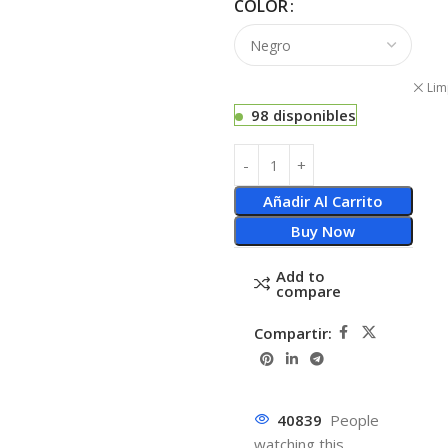
COLOR
Lim
98 disponibles
Añadir Al Carrito
Buy Now
Add to
compare
Compartir:
40839
People
watching this