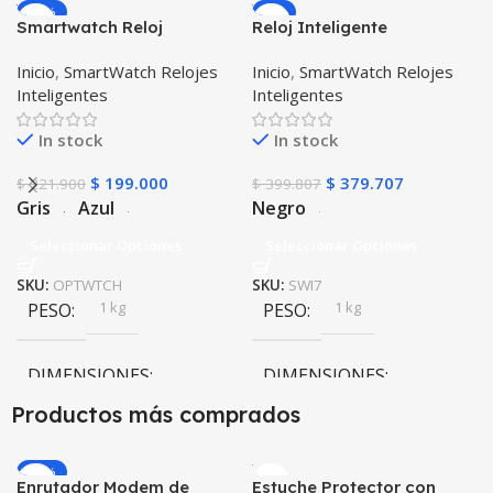
-10%
-5%
Smartwatch Reloj
Reloj Inteligente
Inteligente OPTIMUS
Smartwatch I7 Negro
Inicio
,
SmartWatch Relojes
Inicio
,
SmartWatch Relojes
WATCH™ (KW37 PRO) Mide
Incluye Pulso y Estuche
Inteligentes
Inteligentes
Temperatura Presión
protector – GPS
Arterial y Ritmo Cardíaco
In stock
In stock
$
199.000
$
379.707
$
221.900
$
399.807
Gris
Azul
Negro
Seleccionar Opciones
Seleccionar Opciones
SKU:
OPTWTCH
SKU:
SWI7
1 kg
1 kg
PESO
PESO
DIMENSIONES
DIMENSIONES
Productos más comprados
20 × 20 × 20 cm
20 × 20 × 20 cm
-20%
Enrutador Modem de
Estuche Protector con
Negro
,
Rosa