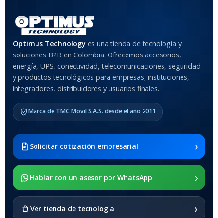
Rojo
,
Negro
,
Azul
,
Rosa
MATERIAL DEL CASE
Optimus Technology
es una tienda de tecnología y
soluciones B2B en Colombia. Ofrecemos accesorios,
Anti-Shock
energía, UPS, conectividad, telecomunicaciones, seguridad
y productos tecnológicos para empresas, instituciones,
integradores, distribuidores y usuarios finales.
MODELO DE TABLETS
COMPATIBLES
Marca de TMC Móvil S.A.S. desde el año 2011
Samsung Galaxy Tab A8 10.5
2021 SM-x200 / Samsung
Galaxy Tab A8 10.5 2021 SM-
›
Solicitar cotización empresarial
x205
›
SOPORTE DE APOYO
Hablar con un asesor por WhatsApp
SI
›
Ver tienda de tecnología