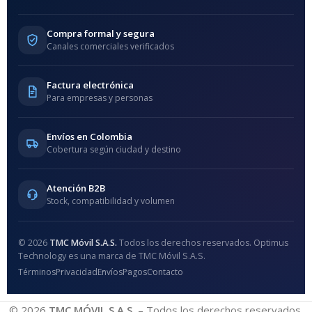
Compra formal y segura
Canales comerciales verificados
Factura electrónica
Para empresas y personas
Envíos en Colombia
Cobertura según ciudad y destino
Atención B2B
Stock, compatibilidad y volumen
© 2026
TMC Móvil S.A.S.
Todos los derechos reservados. Optimus
Technology es una marca de TMC Móvil S.A.S.
Términos
Privacidad
Envíos
Pagos
Contacto
© 2026
TMC MÓVIL S.A.S.
– Todos los derechos reservados.