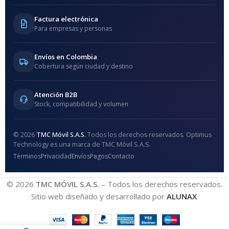
Factura electrónica
Para empresas y personas
Envíos en Colombia
Cobertura según ciudad y destino
Atención B2B
Stock, compatibilidad y volumen
© 2026
TMC Móvil S.A.S.
Todos los derechos reservados. Optimus
Technology es una marca de TMC Móvil S.A.S.
Términos
Privacidad
Envíos
Pagos
Contacto
© 2026
TMC MÓVIL S.A.S.
– Todos los derechos reservados.
Sitio web diseñado y desarrollado por
ALUNAX
.