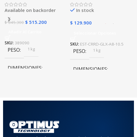
golpes con soporte
Available on backorder
In stock
$
515.200
$
645.300
$
129.900
Añadir Al Carrito
Seleccionar Opciones
SKU:
389090
SKU:
EST-CRRD-GLX-A8-10.5
1 kg
PESO
1 kg
PESO
DIMENSIONES
DIMENSIONES
10 × 10 × 10 cm
10 × 10 × 10 cm
COLOR
Rojo
,
Negro
,
Azul
,
Rosa
MATERIAL DEL CASE