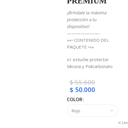
PREMIUM
¡Bríndale la máxima
protección a tu
dispositivo!
———————-
««• CONTENIDO DEL
PAQUETE •»»
x1 estuche protector
Silicona y Policarbonato
$
55.600
$
50.000
COLOR
Lim