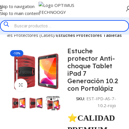
Skip to navigation
Skip to main content
tuches Protectores (Cases)
Estuches Protectores Tabletas
Estuche
-10%
protector Anti-
choque Tablet
iPad 7
Generación 10.2
Click to enlarge
con Portalápiz
SKU:
EST-IPD-AS-7-
10.2-rojo
⭐CALIDAD