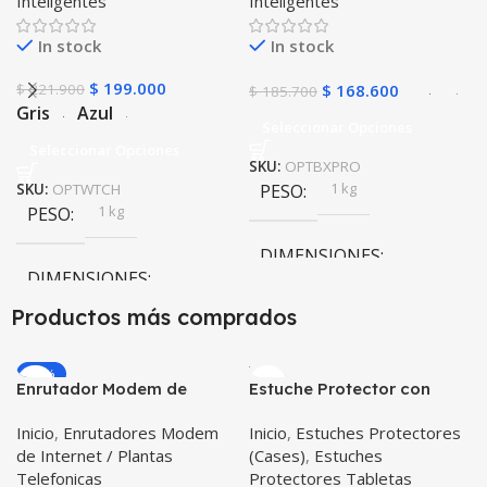
Inteligentes
Inteligentes
Temperatura Presión
(Smartwatch p70)
Arterial y Ritmo Cardíaco
Compatible Android IOS
In stock
In stock
$
199.000
$
221.900
$
168.600
$
185.700
Gris
Azul
Seleccionar Opciones
Seleccionar Opciones
SKU:
OPTBXPRO
1 kg
SKU:
OPTWTCH
PESO
1 kg
PESO
DIMENSIONES
DIMENSIONES
10 × 10 × 10 cm
Productos más comprados
10 × 10 × 10 cm
Negro
,
Rosa
COLOR
-20%
Enrutador Modem de
Estuche Protector con
COLOR
Internet Huawei B311-521
Correa Desmontable
Inicio
,
Enrutadores Modem
Inicio
,
Estuches Protectores
Libre Todo Operador 4G
Tablet Samsung Galaxy
Gris
,
Negro
,
Azul
,
Rosa
de Internet / Plantas
(Cases)
,
Estuches
LTE SIMCARD
Tab A8 10.5 2021 – 2022
Telefonicas
Protectores Tabletas
SM-x200 SM-x205 Anti