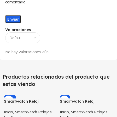
comentario.
Valoraciones
No hay valoraciones aún.
Productos relacionados del producto que
estas viendo
-10%
-9%
Smartwatch Reloj
Smartwatch Reloj
Inteligente OPTIMUS
Inteligente OPTIMUS
Inicio
,
SmartWatch Relojes
Inicio
,
SmartWatch Relojes
WATCH™ (KW37 PRO) Mide
BAND X PRO™