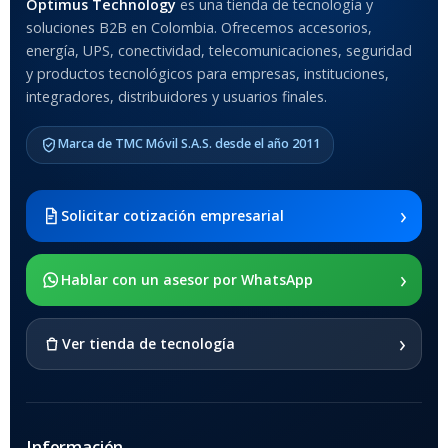
Optimus Technology
es una tienda de tecnología y
soluciones B2B en Colombia. Ofrecemos accesorios,
Anti-Shock
energía, UPS, conectividad, telecomunicaciones, seguridad
y productos tecnológicos para empresas, instituciones,
integradores, distribuidores y usuarios finales.
MODELO DE TABLETS
COMPATIBLES
Marca de TMC Móvil S.A.S. desde el año 2011
Samsung Galaxy Tab A8 10.5
2021 SM-x200 / Samsung
Galaxy Tab A8 10.5 2021 SM-
›
Solicitar cotización empresarial
x205
›
SOPORTE DE APOYO
Hablar con un asesor por WhatsApp
SI
›
Ver tienda de tecnología
Información