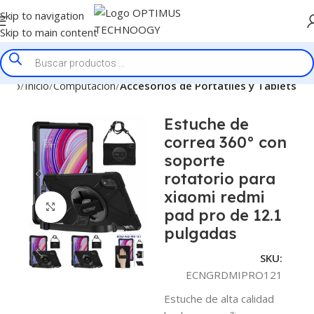
Skip to navigation
Skip to main content
nicio
Inicio
Computación
Accesorios de Portatiles y Tablets
Estuche de
correa 360° con
soporte
rotatorio para
xiaomi redmi
Click to enlarge
pad pro de 12.1
pulgadas
SKU:
ECNGRDMIPRO121
Estuche de alta calidad