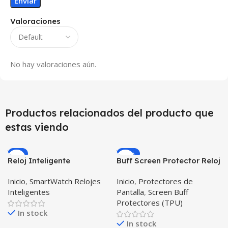
Valoraciones
No hay valoraciones aún.
Productos relacionados del producto que
estas viendo
-5%
-23%
Reloj Inteligente
Buff Screen Protector Reloj
Smartwatch I7 Negro
inteligente Smartwatch
Inicio
,
SmartWatch Relojes
Inicio
,
Protectores de
Incluye Pulso y Estuche
Samsung Galaxy Active
Inteligentes
Pantalla
,
Screen Buff
protector – GPS
Protectores (TPU)
In stock
In stock