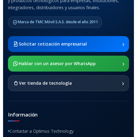
y productos tecnológicos para empresas, instituciones,
integradores, distribuidores y usuarios finales.
MODELO DE TABLETS
COMPATIBLES
Marca de TMC Móvil S.A.S. desde el año 2011
Samsung Galaxy Tab A8 10.5
2021 SM-x200 / Samsung
Galaxy Tab A8 10.5 2021 SM-
›
Solicitar cotización empresarial
x205
›
SOPORTE DE APOYO
Hablar con un asesor por WhatsApp
SI
›
Ver tienda de tecnología
Información
Contactar a Optimus Technology