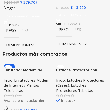
$
379.707
$
399.807
$
13.900
Negro
$
18.000
Añadir Al Carrito
Seleccionar Opciones
SKU:
BFF-SS-GA
SKU:
SWI7
1 kg
PESO
1 kg
PESO
DIMENSIONES
DIMENSIONES
Productos más comprados
10 × 10 × 10 cm
10 × 10 × 10 cm
-20%
Enrutador Modem de
Estuche Protector con
Negro
,
Rosa
COLOR
Internet Huawei B311-521
Correa Desmontable
Inicio
,
Enrutadores Modem
Inicio
,
Estuches Protectores
Libre Todo Operador 4G
Tablet Samsung Galaxy
de Internet / Plantas
(Cases)
,
Estuches
LTE SIMCARD
Tab A8 10.5 2021 – 2022
PULSO ADICIONAL
Telefonicas
Protectores Tabletas
SM-x200 SM-x205 Anti
golpes con soporte
Goma
,
Metalizado
Available on backorder
In stock
$
515.200