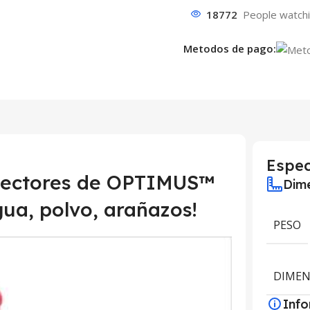
18772
People watchi
Metodos de pago:
Espec
otectores de OPTIMUS™
Dime
gua, polvo, arañazos!
PESO
DIMEN
Inf