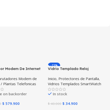
-13%
dor Modem De Internet
Vidrio Templado Reloj
B310s- 518 Simcard
Samsung Galaxy Watch 46mm
nrutadores Modem de
Inicio
,
Protectores de Pantalla
,
Todo Operador
X3 Unidades
 / Plantas Telefonicas
Vidrios Templados SmartWatch
le on backorder
In stock
$
579.900
$
34.900
0
$
40.000