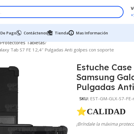
V
+
 De Pago
Contáctenos
Tienda
Mas Información
 Protectores Tabletas
axy Tab S7 FE 12,4″ Pulgadas Anti golpes con soporte
Estuche Case 
Samsung Gala
Pulgadas Anti
SKU:
EST-GM-GLX-S7-FE-
⭐CALIDAD 
¡Bríndale la máxima protecci