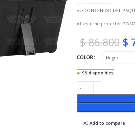
———————-
««• CONTENIDO DEL PAQU
x1 estuche protector GOM
$
86.800
$
7
COLOR
99 disponibles
Add to compare