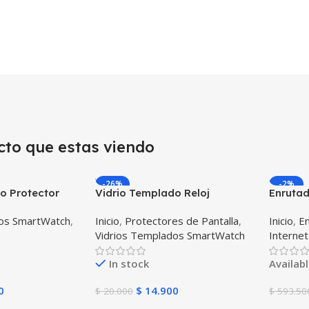
cto que estas viendo
-26%
-2%
o Protector
Vidrio Templado Reloj
Enruta
ligente
Inteligente Samsung Gear S2
Huawei 
dos SmartWatch
,
Inicio
,
Protectores de Pantalla
,
Inicio
,
E
msung Gear S3
Libre 
Vidrios Templados SmartWatch
Internet
In stock
Availab
0
$
14.900
$
20.000
$
593.50