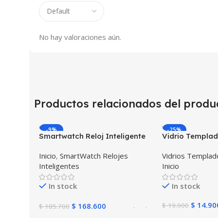
No hay valoraciones aún.
Productos relacionados del produ
-9%
-25%
Smartwatch Reloj Inteligente
Vidrio Templad
OPTIMUS BAND X PRO™
para Reloj Inte
Inicio
,
SmartWatch Relojes
Vidrios Templa
(Smartwatch p70) Compatible
Smartwatch Sa
Inteligentes
Inicio
Android IOS
Frontier
In stock
In stock
$
14.90
$
168.600
$
19.900
$
185.700