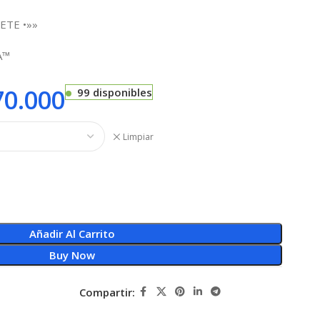
ETE •»»
A™
0.000
99 disponibles
Limpiar
Añadir Al Carrito
Buy Now
Compartir: