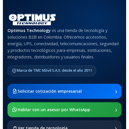
Rojo
,
Negro
,
Azul
,
Rosa
MATERIAL DEL CASE
Optimus Technology
es una tienda de tecnología y
soluciones B2B en Colombia. Ofrecemos accesorios,
Anti-Shock
energía, UPS, conectividad, telecomunicaciones, seguridad
y productos tecnológicos para empresas, instituciones,
integradores, distribuidores y usuarios finales.
MODELO DE TABLETS
COMPATIBLES
Marca de TMC Móvil S.A.S. desde el año 2011
Samsung Galaxy Tab A8 10.5
2021 SM-x200 / Samsung
Galaxy Tab A8 10.5 2021 SM-
›
Solicitar cotización empresarial
x205
›
SOPORTE DE APOYO
Hablar con un asesor por WhatsApp
SI
›
Ver tienda de tecnología