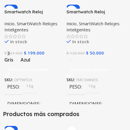
-10%
-59%
Smartwatch Reloj
Smartwatch Reloj
Inteligente OPTIMUS
Inteligente Localizador
Inicio
,
SmartWatch Relojes
Inicio
,
SmartWatch Relojes
WATCH™ (KW37 PRO) Mide
GPS Ubicar Niños SOS
Inteligentes
Inteligentes
Temperatura Presión
Arterial y Ritmo Cardíaco
In stock
In stock
$
199.000
$
50.000
$
221.900
$
120.900
Gris
Azul
Seleccionar Opciones
Seleccionar Opciones
SKU:
OPTWTCH
SKU:
TMCSWKIDS
1 kg
1 kg
PESO
PESO
DIMENSIONES
DIMENSIONES
Productos más comprados
20 × 20 × 20 cm
20 × 20 × 20 cm
-20%