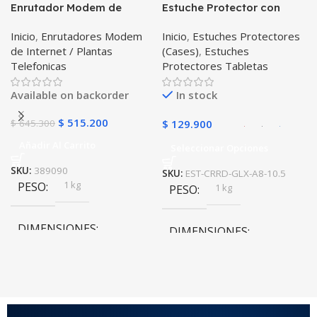
Enrutador Modem de
Estuche Protector con
COLOR
COLOR
Internet Huawei B311-521
Correa Desmontable
Inicio
,
Enrutadores Modem
Inicio
,
Estuches Protectores
Libre Todo Operador 4G
Tablet Samsung Galaxy
Gris
,
Negro
,
Azul
,
Rosa
Negro
,
Azul
,
Verde
,
Rosa
,
de Internet / Plantas
(Cases)
,
Estuches
LTE SIMCARD
Tab A8 10.5 2021 – 2022
Azul Oscuro
Telefonicas
Protectores Tabletas
SM-x200 SM-x205 Anti
golpes con soporte
Available on backorder
In stock
$
515.200
$
645.300
$
129.900
Añadir Al Carrito
Seleccionar Opciones
SKU:
389090
SKU:
EST-CRRD-GLX-A8-10.5
1 kg
PESO
1 kg
PESO
DIMENSIONES
DIMENSIONES
20 × 20 × 20 cm
20 × 20 × 20 cm
COLOR