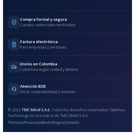
Compra formal y segura
Canales comerciales verificados
Factura electrónica
Para empresas y personas
Envíos en Colombia
Cobertura según ciudad y destino
Atención B2B
Stock, compatibilidad y volumen
© 2026
TMC Móvil S.A.S.
Todos los derechos reservados. Optimus
Technology es una marca de TMC Móvil S.A.S.
Términos
Privacidad
Envíos
Pagos
Contacto