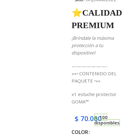
⭐CALIDAD
PREMIUM
¡Bríndale la máxima
protección a tu
dispositivo!
———————-
««• CONTENIDO DEL
PAQUETE •»»
x1 estuche protector
GOMA™
$
70.000
100
disponibles
COLOR