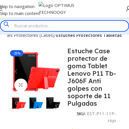
Skip to navigation
Skip to main content
tuches Protectores (Cases)
Estuches Protectores Tabletas
Estuche Case
-25%
protector de
goma Tablet
Lenovo P11 Tb-
J606F Anti
Click to enlarge
golpes con
soporte de 11
Pulgadas
SKU:
EST-P11-11P-
rojo