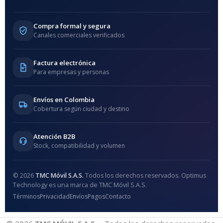
Compra formal y segura
Canales comerciales verificados
Factura electrónica
Para empresas y personas
Envíos en Colombia
Cobertura según ciudad y destino
Atención B2B
Stock, compatibilidad y volumen
© 2026
TMC Móvil S.A.S.
Todos los derechos reservados. Optimus
Technology es una marca de TMC Móvil S.A.S.
Términos
Privacidad
Envíos
Pagos
Contacto