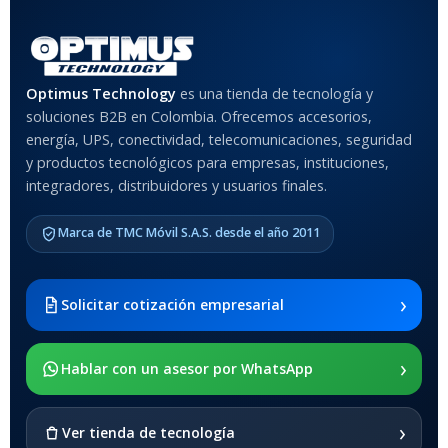
Rojo
,
Negro
,
Azul
,
Rosa
MATERIAL DEL CASE
Optimus Technology
es una tienda de tecnología y
soluciones B2B en Colombia. Ofrecemos accesorios,
Anti-Shock
energía, UPS, conectividad, telecomunicaciones, seguridad
y productos tecnológicos para empresas, instituciones,
integradores, distribuidores y usuarios finales.
MODELO DE TABLETS
COMPATIBLES
Marca de TMC Móvil S.A.S. desde el año 2011
Samsung Galaxy Tab A8 10.5
2021 SM-x200 / Samsung
Galaxy Tab A8 10.5 2021 SM-
›
Solicitar cotización empresarial
x205
›
SOPORTE DE APOYO
Hablar con un asesor por WhatsApp
SI
›
Ver tienda de tecnología