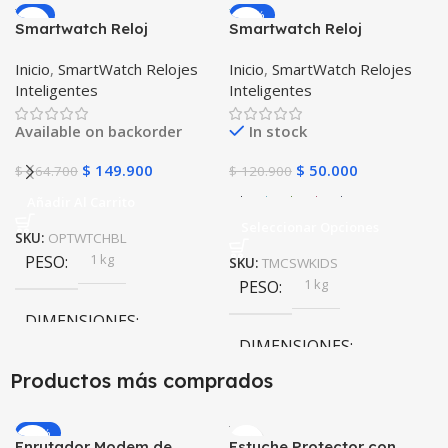
-9%
-59%
Smartwatch Reloj
Smartwatch Reloj
Inteligente OPTIMUS
Inteligente Localizador
Inicio
,
SmartWatch Relojes
Inicio
,
SmartWatch Relojes
WATCH BLACK™ (PK W34
GPS Ubicar Niños SOS
Inteligentes
Inteligentes
Iwo 10 12) Compatible
Android y iPhone
Available on backorder
In stock
$
149.900
$
50.000
$
164.700
$
120.900
Añadir Al Carrito
Seleccionar Opciones
SKU:
OPTWTCHBL
1 kg
PESO
SKU:
TMCSWKIDS
1 kg
PESO
DIMENSIONES
DIMENSIONES
20 × 20 × 20 cm
Productos más comprados
20 × 20 × 20 cm
-20%
Enrutador Modem de
Estuche Protector con