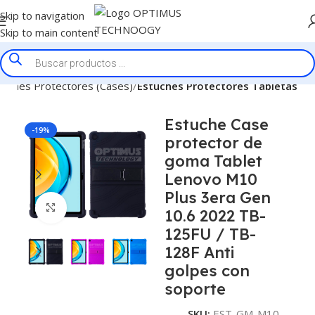
Skip to navigation
Skip to main content
tuches Protectores (Cases)
Estuches Protectores Tabletas
Estuche Case
-19%
protector de
goma Tablet
Lenovo M10
Plus 3era Gen
Click to enlarge
10.6 2022 TB-
125FU / TB-
128F Anti
golpes con
soporte
SKU:
EST-GM-M10-