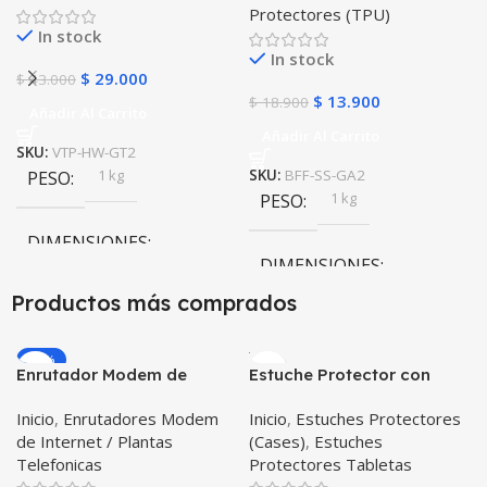
Protectores (TPU)
In stock
In stock
$
29.000
$
43.000
$
13.900
$
18.900
Añadir Al Carrito
Añadir Al Carrito
SKU:
VTP-HW-GT2
1 kg
PESO
SKU:
BFF-SS-GA2
1 kg
PESO
DIMENSIONES
DIMENSIONES
20 × 20 × 20 cm
Productos más comprados
20 × 20 × 20 cm
-20%
Enrutador Modem de
Estuche Protector con
Internet Huawei B311-521
Correa Desmontable
Inicio
,
Enrutadores Modem
Inicio
,
Estuches Protectores
Libre Todo Operador 4G
Tablet Samsung Galaxy
de Internet / Plantas
(Cases)
,
Estuches
LTE SIMCARD
Tab A8 10.5 2021 – 2022
Telefonicas
Protectores Tabletas
SM-x200 SM-x205 Anti