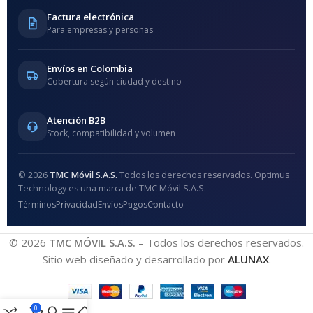
Factura electrónica
Para empresas y personas
Envíos en Colombia
Cobertura según ciudad y destino
Atención B2B
Stock, compatibilidad y volumen
© 2026
TMC Móvil S.A.S.
Todos los derechos reservados. Optimus
Technology es una marca de TMC Móvil S.A.S.
Términos
Privacidad
Envíos
Pagos
Contacto
© 2026
TMC MÓVIL S.A.S.
– Todos los derechos reservados.
Sitio web diseñado y desarrollado por
ALUNAX
.
0