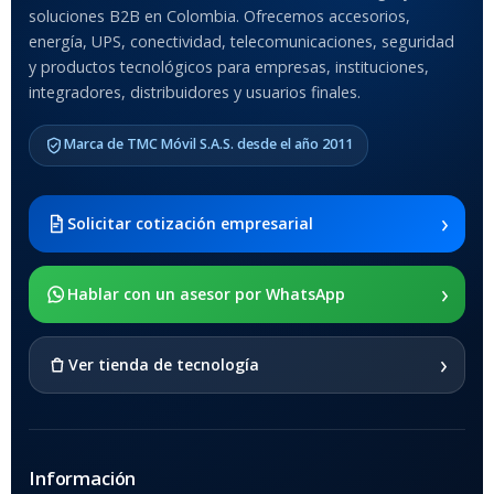
soluciones B2B en Colombia. Ofrecemos accesorios,
Anti-Shock
energía, UPS, conectividad, telecomunicaciones, seguridad
y productos tecnológicos para empresas, instituciones,
integradores, distribuidores y usuarios finales.
MODELO DE TABLETS
COMPATIBLES
Marca de TMC Móvil S.A.S. desde el año 2011
Samsung Galaxy Tab A8 10.5
2021 SM-x200 / Samsung
Galaxy Tab A8 10.5 2021 SM-
›
Solicitar cotización empresarial
x205
›
SOPORTE DE APOYO
Hablar con un asesor por WhatsApp
SI
›
Ver tienda de tecnología
Información