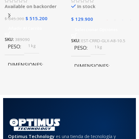
golpes con soporte
Available on backorder
In stock
$
515.200
$
645.300
$
129.900
Añadir Al Carrito
Seleccionar Opciones
SKU:
389090
SKU:
EST-CRRD-GLX-A8-10.5
1 kg
PESO
1 kg
PESO
DIMENSIONES
DIMENSIONES
20 × 20 × 20 cm
20 × 20 × 20 cm
COLOR
Rojo
,
Negro
,
Azul
,
Rosa
MATERIAL DEL CASE
Optimus Technology
es una tienda de tecnología y