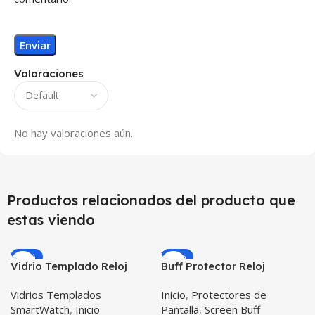
Valoraciones
No hay valoraciones aún.
Productos relacionados del producto que
estas viendo
-33%
-26%
Vidrio Templado Reloj
Buff Protector Reloj
Inteligente Smartwatch
Inteligente Smartwatch
Vidrios Templados
Inicio
,
Protectores de
Huawei Gt2 46mm X2
Samsung Galaxy Watch
SmartWatch
,
Inicio
Pantalla
,
Screen Buff
Unidades
Active 2