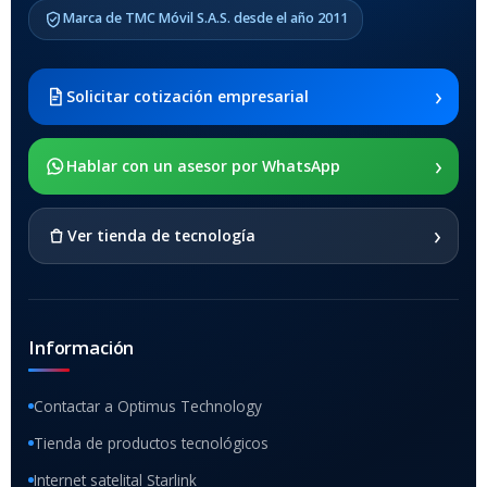
Marca de TMC Móvil S.A.S. desde el año 2011
Samsung Galaxy Tab A8 10.5
2021 SM-x200 / Samsung
Galaxy Tab A8 10.5 2021 SM-
›
Solicitar cotización empresarial
x205
›
SOPORTE DE APOYO
Hablar con un asesor por WhatsApp
SI
›
Ver tienda de tecnología
Información
Contactar a Optimus Technology
Tienda de productos tecnológicos
Internet satelital Starlink