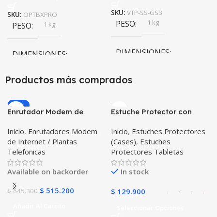
SKU:
VTP-SS-GS3
SKU:
OPTBXPRO
1 kg
PESO
1 kg
PESO
DIMENSIONES
DIMENSIONES
20 × 20 × 20 cm
Productos más comprados
20 × 20 × 20 cm
Negro
,
Rosa
COLOR
-20%
Enrutador Modem de
Estuche Protector con
Internet Huawei B311-521
Correa Desmontable
Inicio
,
Enrutadores Modem
Inicio
,
Estuches Protectores
Libre Todo Operador 4G
Tablet Samsung Galaxy
de Internet / Plantas
(Cases)
,
Estuches
LTE SIMCARD
Tab A8 10.5 2021 – 2022
Telefonicas
Protectores Tabletas
SM-x200 SM-x205 Anti
golpes con soporte
Available on backorder
In stock
$
515.200
$
645.300
$
129.900
Añadir Al Carrito
Seleccionar Opciones