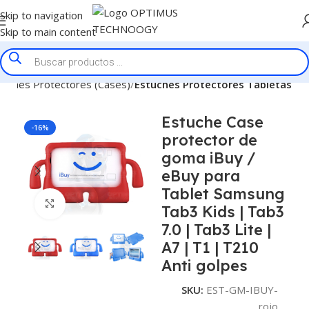
Skip to navigation
Skip to main content
tuches Protectores (Cases)
Estuches Protectores Tabletas
Estuche Case
-16%
protector de
goma iBuy /
eBuy para
Tablet Samsung
Click to enlarge
Tab3 Kids | Tab3
7.0 | Tab3 Lite |
A7 | T1 | T210
Anti golpes
SKU:
EST-GM-IBUY-
rojo