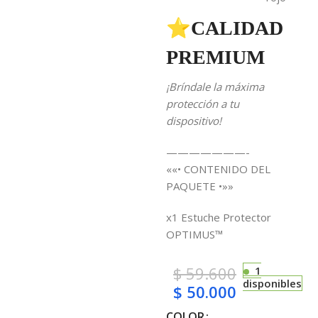
⭐CALIDAD
PREMIUM
¡Bríndale la máxima
protección a tu
dispositivo!
———————-
««• CONTENIDO DEL
PAQUETE •»»
x1 Estuche Protector
OPTIMUS™
$
59.600
1
disponibles
$
50.000
COLOR