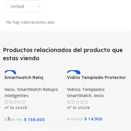
No hay valoraciones aún.
Productos relacionados del producto que
estas viendo
-9%
-25%
Smartwatch Reloj
Vidrio Templado Protector
Inteligente OPTIMUS
para Reloj Inteligente
Inicio
,
SmartWatch Relojes
Vidrios Templados
BAND X PRO™
Smartwatch Samsung
Inteligentes
SmartWatch
,
Inicio
(Smartwatch p70)
Gear S3 Frontier
Compatible Android IOS
In stock
In stock
$
14.900
$
168.600
$
19.900
$
185.700
Añadir Al Carrito
Seleccionar Opciones