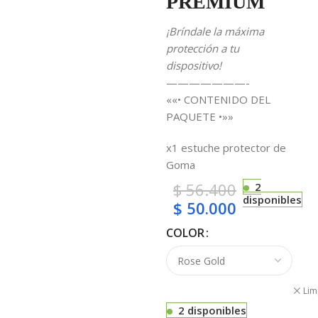
PREMIUM
¡Bríndale la máxima
protección a tu
dispositivo!
———————-
««• CONTENIDO DEL
PAQUETE •»»
x1 estuche protector de
Goma
$
56.400
2
disponibles
$
50.000
COLOR
Lim
2 disponibles