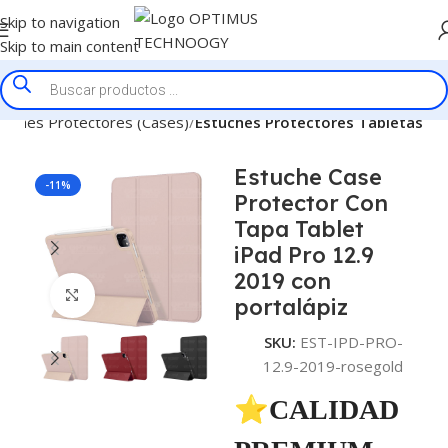
Skip to navigation
Skip to main content
tuches Protectores (Cases)
Estuches Protectores Tabletas
Estuche Case
-11%
Protector Con
Tapa Tablet
iPad Pro 12.9
2019 con
Click to enlarge
portalápiz
SKU:
EST-IPD-PRO-
12.9-2019-rosegold
⭐CALIDAD