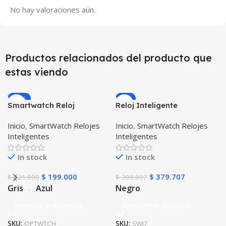
No hay valoraciones aún.
Productos relacionados del producto que
estas viendo
-10%
-5%
Smartwatch Reloj
Reloj Inteligente
Inteligente OPTIMUS
Smartwatch I7 Negro
Inicio
,
SmartWatch Relojes
Inicio
,
SmartWatch Relojes
WATCH™ (KW37 PRO) Mide
Incluye Pulso y Estuche
Inteligentes
Inteligentes
Temperatura Presión
protector – GPS
Arterial y Ritmo Cardíaco
In stock
In stock
$
199.000
$
379.707
$
221.900
$
399.807
Gris
Azul
Negro
Seleccionar Opciones
Seleccionar Opciones
SKU:
OPTWTCH
SKU:
SWI7