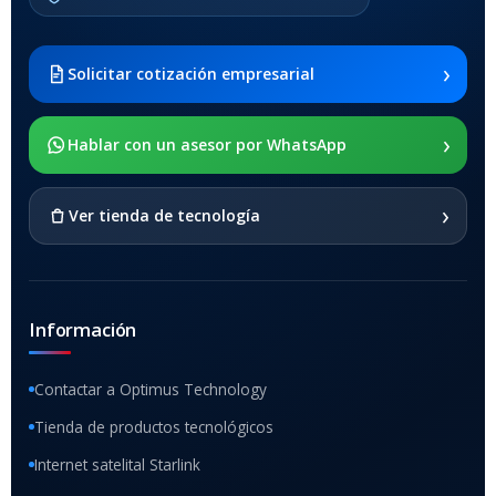
2021 SM-x200 / Samsung
Galaxy Tab A8 10.5 2021 SM-
x205
›
Solicitar cotización empresarial
SOPORTE DE APOYO
›
Hablar con un asesor por WhatsApp
SI
›
Ver tienda de tecnología
Información
Contactar a Optimus Technology
Tienda de productos tecnológicos
Internet satelital Starlink