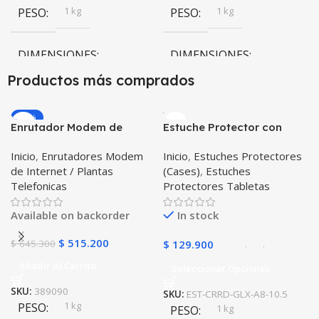
1 kg
1 kg
PESO
PESO
DIMENSIONES
DIMENSIONES
Productos más comprados
10 × 10 × 10 cm
10 × 10 × 10 cm
-20%
Enrutador Modem de
Estuche Protector con
Negro
,
Rosa
COLOR
COLOR
Internet Huawei B311-521
Correa Desmontable
Inicio
,
Enrutadores Modem
Inicio
,
Estuches Protectores
Libre Todo Operador 4G
Tablet Samsung Galaxy
Gris
,
Negro
,
Azul
,
Rosa
de Internet / Plantas
(Cases)
,
Estuches
LTE SIMCARD
Tab A8 10.5 2021 – 2022
PULSO ADICIONAL
Telefonicas
Protectores Tabletas
SM-x200 SM-x205 Anti
golpes con soporte
Goma
,
Metalizado
Available on backorder
In stock
$
515.200
$
645.300
$
129.900
Añadir Al Carrito
Seleccionar Opciones
SKU:
389090
SKU:
EST-CRRD-GLX-A8-10.5
1 kg
PESO
1 kg
PESO