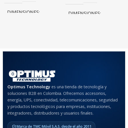
DIMENSIONES
DIMENSIONES
10 × 10 × 10 cm
10 × 10 × 10 cm
COLOR
Rojo
,
Negro
,
Azul
,
Rosa
MATERIAL DEL CASE
Optimus Technology
es una tienda de tecnología y
Anti-Shock
soluciones B2B en Colombia. Ofrecemos accesorios,
energía, UPS, conectividad, telecomunicaciones, seguridad
MODELO DE TABLETS
y productos tecnológicos para empresas, instituciones,
COMPATIBLES
integradores, distribuidores y usuarios finales.
Samsung Galaxy Tab A8 10.5
Marca de TMC Móvil S.A.S. desde el año 2011