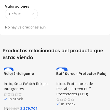
Valoraciones
No hay valoraciones aún.
Productos relacionados del producto que
estas viendo
-5%
-23%
Reloj Inteligente
Buff Screen Protector Reloj
Smartwatch I7 Negro
inteligente Smartwatch
Inicio
,
SmartWatch Relojes
Inicio
,
Protectores de
Incluye Pulso y Estuche
Samsung Galaxy Active
Inteligentes
Pantalla
,
Screen Buff
protector – GPS
Protectores (TPU)
In stock
In stock
$
379.707
$
399.807