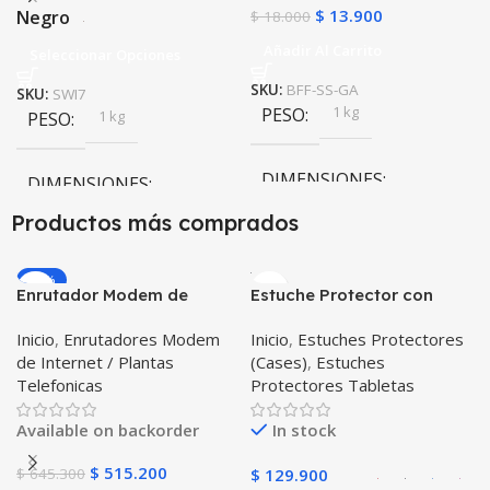
$
13.900
Negro
$
18.000
Añadir Al Carrito
Seleccionar Opciones
SKU:
BFF-SS-GA
SKU:
SWI7
1 kg
PESO
1 kg
PESO
DIMENSIONES
DIMENSIONES
Productos más comprados
10 × 10 × 10 cm
10 × 10 × 10 cm
-20%
Enrutador Modem de
Estuche Protector con
Negro
,
Rosa
COLOR
Internet Huawei B311-521
Correa Desmontable
Inicio
,
Enrutadores Modem
Inicio
,
Estuches Protectores
Libre Todo Operador 4G
Tablet Samsung Galaxy
de Internet / Plantas
(Cases)
,
Estuches
LTE SIMCARD
Tab A8 10.5 2021 – 2022
PULSO ADICIONAL
Telefonicas
Protectores Tabletas
SM-x200 SM-x205 Anti
golpes con soporte
Goma
,
Metalizado
Available on backorder
In stock
$
515.200
$
645.300
$
129.900