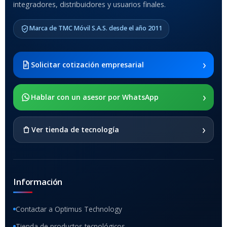
integradores, distribuidores y usuarios finales.
MODELO DE TABLETS
COMPATIBLES
Marca de TMC Móvil S.A.S. desde el año 2011
Samsung Galaxy Tab A8 10.5
2021 SM-x200 / Samsung
Galaxy Tab A8 10.5 2021 SM-
›
Solicitar cotización empresarial
x205
›
SOPORTE DE APOYO
Hablar con un asesor por WhatsApp
SI
›
Ver tienda de tecnología
Información
Contactar a Optimus Technology
Tienda de productos tecnológicos