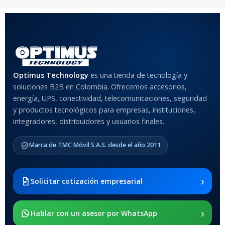
COLOR
Rojo
,
Negro
,
Azul
,
Rosa
MATERIAL DEL CASE
Optimus Technology
es una tienda de tecnología y
Anti-Shock
soluciones B2B en Colombia. Ofrecemos accesorios,
energía, UPS, conectividad, telecomunicaciones, seguridad
MODELO DE TABLETS
y productos tecnológicos para empresas, instituciones,
COMPATIBLES
integradores, distribuidores y usuarios finales.
Samsung Galaxy Tab A8 10.5
Marca de TMC Móvil S.A.S. desde el año 2011
2021 SM-x200 / Samsung
Galaxy Tab A8 10.5 2021 SM-
x205
›
Solicitar cotización empresarial
SOPORTE DE APOYO
›
Hablar con un asesor por WhatsApp
SI