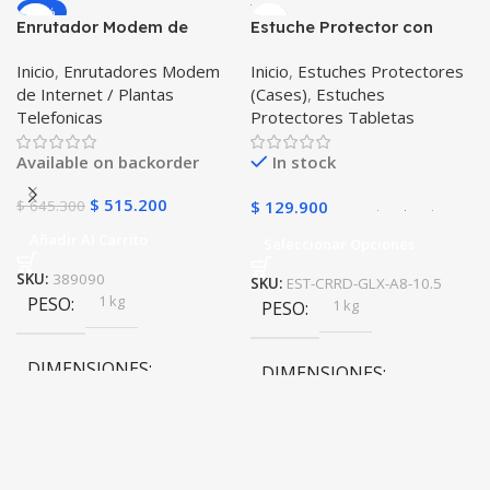
-20%
Negro
Enrutador Modem de
Estuche Protector con
COLOR
COLOR
Internet Huawei B311-521
Correa Desmontable
Inicio
,
Enrutadores Modem
Inicio
,
Estuches Protectores
Libre Todo Operador 4G
Tablet Samsung Galaxy
Gris
,
Negro
,
Azul
,
Rosa
de Internet / Plantas
(Cases)
,
Estuches
LTE SIMCARD
Tab A8 10.5 2021 – 2022
Telefonicas
Protectores Tabletas
SM-x200 SM-x205 Anti
golpes con soporte
Available on backorder
In stock
$
515.200
$
645.300
$
129.900
Añadir Al Carrito
Seleccionar Opciones
SKU:
389090
SKU:
EST-CRRD-GLX-A8-10.5
1 kg
PESO
1 kg
PESO
DIMENSIONES
DIMENSIONES
10 × 10 × 10 cm
10 × 10 × 10 cm