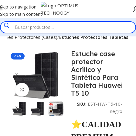
Skip to navigation
Skip to main content
tuches Protectores (Cases)
Estuches Protectores Tabletas
Estuche case
-14%
protector
Acrílico y
Sintético Para
Tableta Huawei
Click to enlarge
T5 10
SKU:
EST-HW-T5-10-
negro
⭐CALIDAD