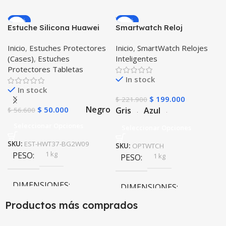
-12%
-10%
Estuche Silicona Huawei
Smartwatch Reloj
T3-7 BG-W09 Version WiFi
Inteligente OPTIMUS
Inicio
,
Estuches Protectores
Inicio
,
SmartWatch Relojes
WATCH™ (KW37 PRO) Mide
(Cases)
,
Estuches
Inteligentes
Temperatura Presión
Protectores Tabletas
Arterial y Ritmo Cardíaco
In stock
In stock
$
199.000
$
221.900
Negro
$
50.000
Gris
Azul
$
56.600
Seleccionar Opciones
Seleccionar Opciones
SKU:
EST-HWT37-BG2W09
SKU:
OPTWTCH
1 kg
PESO
1 kg
PESO
DIMENSIONES
DIMENSIONES
Productos más comprados
10 × 10 × 10 cm
10 × 10 × 10 cm