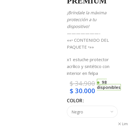
PREMIUM
¡Bríndale la máxima
protección a tu
dispositivo!
———————-
««• CONTENIDO DEL
PAQUETE •»»
x1 estuche protector
acrílico y sintético con
interior en felpa
$
34.900
98
disponibles
$
30.000
COLOR
Lim