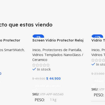
cto que estas viendo
-9%
-27%
o Protector
Screen Vidrio Protector Reloj
Vidrio 
ligente
Iwatch Serie 5 40mm X2
Smartw
dos SmartWatch
,
Inicio
,
Protectores de Pantalla
,
Inicio
,
Pr
msung Gear S3
Unidades
Vidrios Templados NanoGlass /
Vidrios
Ceramico
In st
In stock
0
$
23.000
$
44.900
$
49.500
o
Añadir 
Añadir Al Carrito
SKU:
VTP
SKU:
VTP-APP-WS540
PESO
PESO
1 kg