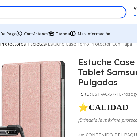
V
+
 De Pago
Contáctenos
Tienda
Mas Información
 Protectores Tabletas
Estuche Case Forro Protector Con Tapa T
Estuche Case 
Tablet Samsun
Pulgadas
SKU:
EST-AC-S7-FE-roseg
⭐CALIDAD 
¡Bríndale la máxima protecci
———————-
««• CONTENIDO DEL PAQU