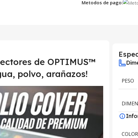
Metodos de pago:
Espec
otectores de OPTIMUS™
Dime
gua, polvo, arañazos!
PESO
DIMEN
Inf
COLO