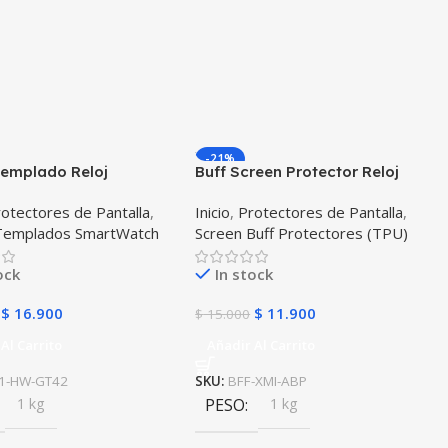
-21%
Templado Reloj
Buff Screen Protector Reloj
atch Huawei Gt 42mm
Xiaomi Amazfit Bit
otectores de Pantalla
,
Inicio
,
Protectores de Pantalla
,
 Templados SmartWatch
Screen Buff Protectores (TPU)
ock
In stock
$
16.900
$
11.900
$
15.000
Al Carrito
Añadir Al Carrito
1-HW-GT42
SKU:
BFF-XMI-ABP
1 kg
PESO
1 kg