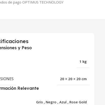
ificaciones
nsiones y Peso
1 kg
SIONES
20 × 20 × 20 cm
ormación Relevante
R
Gris
,
Negro
,
Azul
,
Rose Gold