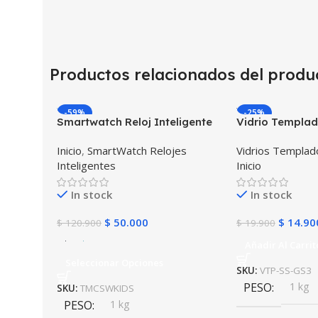
Productos relacionados del produ
-59%
-25%
Smartwatch Reloj Inteligente
Vidrio Templad
Localizador GPS Ubicar Niños
para Reloj Inte
Inicio
,
SmartWatch Relojes
Vidrios Templa
SOS
Smartwatch Sa
Inteligentes
Inicio
Frontier
In stock
In stock
$
50.000
$
14.90
$
120.900
$
19.900
Añadir Al Carrit
Seleccionar Opciones
SKU:
VTP-SS-GS3
PESO
1 kg
SKU:
TMCSWKIDS
PESO
1 kg