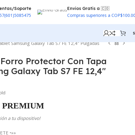
entas/Soporte
Envios Gratis a 🇨🇴
57(601)5085475
Compras superiores a COP$100.0
$
ablet Samsung Galaxy Tab S7 FE 12,4″ Pulgadas
Forro Protector Con Tapa
g Galaxy Tab S7 FE 12,4″
old
PREMIUM
ón a tu dispositivo!
ETE •»»