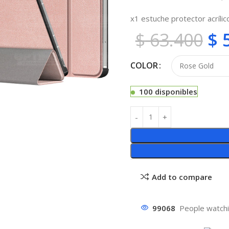
x1 estuche protector acrílico
$
63.400
$
5
COLOR
100 disponibles
Add to compare
99068
People watchi