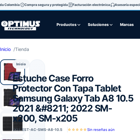
oda Colombia
Compra segura y protegida
Facturación electrónica
Asesoría especi
Productos
Soluciones
Marcas
Inicio
Tienda
Inicio
Estuche Case Forro
Protector Con Tapa Tablet
Samsung Galaxy Tab A8 10.5
2021 &#8211; 2022 SM-
x200, SM-x205
SKU:
EST-AC-SMS-A8-10.5
☆☆☆☆☆
Sin reseñas aún