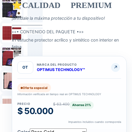
⭐CALIDAD PREMIUM
¡Bríndale la máxima protección a tu dispositivo!
———————-
««• CONTENIDO DEL PAQUETE •»»
x1 estuche protector acrílico y sintético con interior en
felpa
MARCA DEL PRODUCTO
↗
OT
OPTIMUS TECHNOLOGY™
Oferta especial
Información verificada en tiempo real en OPTIMUS TECHNOLOGY
PRECIO
$ 63.400
Ahorras
21
%
$ 50.000
COLOR
Gris · Negro · Rojo · Rose Gold
Impuestos incluidos cuando corresponda