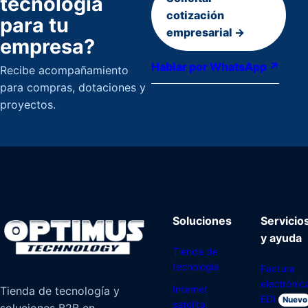
tecnología
cotización
para tu
empresarial →
empresa?
Hablar por WhatsApp ↗
Recibe acompañamiento
para compras, dotaciones y
proyectos.
Soluciones
Servicio
y ayuda
Tienda de
tecnología
Factura
electrónic
Internet
Tienda de tecnología y
EDI
Nuevo
satelital