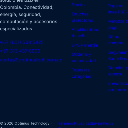
soluciones B2B en
Starlink
Pago en
Colombia. Conectividad,
línea PSE
energía, seguridad,
Estuches
protectores
computación y accesorios
Métodos 
pago
especializados.
Amplificadores
de señal
Cómo
+57 (601) 508 5475
comprar
UPS y energía
+57 313 437 0000
Seguimien
Módems y
Same Day
ventas@optimustech.com.co
conectividad
Atención y
Todas las
soporte
categorías
Enviar list
por correo
© 2026 Optimus Technology ·
Términos
Privacidad
Envíos
Pagos