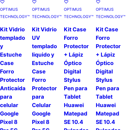
♡
♡
♡
♡
OPTIMUS
OPTIMUS
OPTIMUS
OPTIMUS
TECHNOLOGY™
TECHNOLOGY™
TECHNOLOGY™
TECHNOLOGY™
Kit Vidrio
Kit Vidrio
Kit Case
Kit Case
templado
UV
Forro
Forro
y
templado
Protector
Protector
Estuche
liquido y
+ Lápiz
+ Lápiz
Case
Estuche
Óptico
Óptico
Forro
Case
Digital
Digital
Protector
Forro
Stylus
Stylus
Anticaída
Protector
Pen para
Pen para
para
para
Tablet
Tablet
celular
Celular
Huawei
Huawei
Google
Google
Matepad
Matepad
Pixel 8
Pixel 8
SE 10.4
SE 10.4