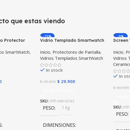
cto que estas viendo
-15%
-9%
o Protector
Vidrio Templado Smartwatch
Screen 
ligente
Huawei Gt 42mm X2 Unidades
Iwatch
dos SmartWatch
,
Inicio
,
Protectores de Pantalla
,
Inicio
,
Pr
msung Gear S3
Unidad
Vidrios Templados SmartWatch
Vidrios
Ceramic
In stock
In st
0
$
29.900
$
35.000
$
49.500
o
Añadir Al Carrito
Añadir 
SKU:
VTP-HW-GT42
PESO
1 kg
SKU:
VTP
PESO
S
DIMENSIONES