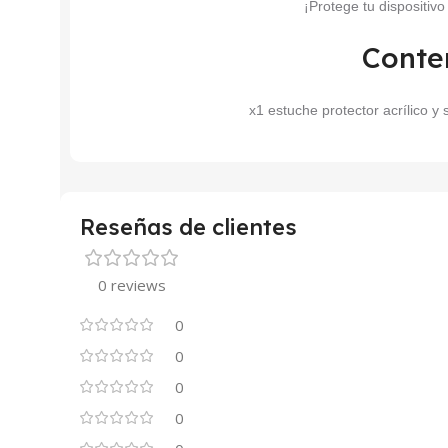
¡Protege tu dispositiv
Conte
x1 estuche protector acrílico y s
Reseñas de clientes
0 reviews
0
0
0
0