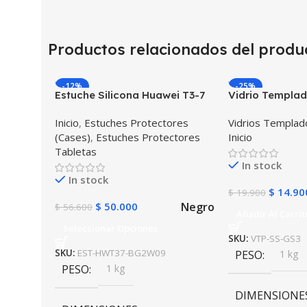
Productos relacionados del produ
-12%
-25%
Estuche Silicona Huawei T3-7
Vidrio Templad
BG-W09 Version WiFi
para Reloj Inte
Inicio
,
Estuches Protectores
Vidrios Templa
Smartwatch Sa
(Cases)
,
Estuches Protectores
Inicio
Frontier
Tabletas
In stock
In stock
$
14.90
$
19.900
Negro
$
50.000
$
56.600
Añadir Al Carrit
Seleccionar Opciones
SKU:
VTP-SS-GS3
SKU:
EST-HWT37-BG2W09
PESO
1 kg
PESO
1 kg
DIMENSIONE