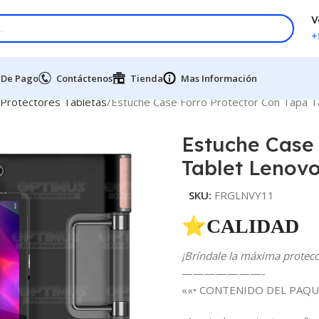
V
+
 De Pago
Contáctenos
Tienda
Mas Información
 Protectores Tabletas
Estuche Case Forro Protector Con Tapa 
Estuche Case 
Tablet Lenovo
SKU:
FRGLNVY11
⭐CALIDAD 
¡Bríndale la máxima protecci
———————-
««• CONTENIDO DEL PAQU