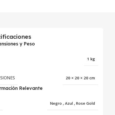
ificaciones
nsiones y Peso
1 kg
SIONES
20 × 20 × 20 cm
ormación Relevante
R
Negro
,
Azul
,
Rose Gold