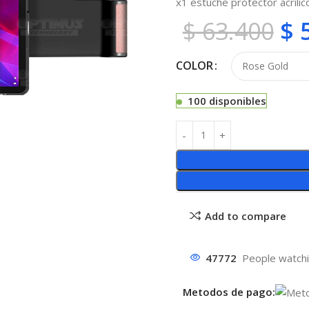
x1 estuche protector acrílico
$
63.400
$
5
COLOR
100 disponibles
Add to compare
47772
People watchi
Metodos de pago: