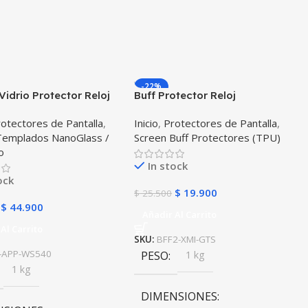
-22%
Vidrio Protector Reloj
Buff Protector Reloj
 Serie 5 40mm X2
Inteligente Xiaomi Amazfit Gts
otectores de Pantalla
,
Inicio
,
Protectores de Pantalla
,
es
X2 Unidades
 Templados NanoGlass /
Screen Buff Protectores (TPU)
o
In stock
ock
$
19.900
$
25.500
$
44.900
Añadir Al Carrito
Al Carrito
SKU:
BFF2-XMI-GTS
-APP-WS540
PESO
1 kg
1 kg
DIMENSIONES