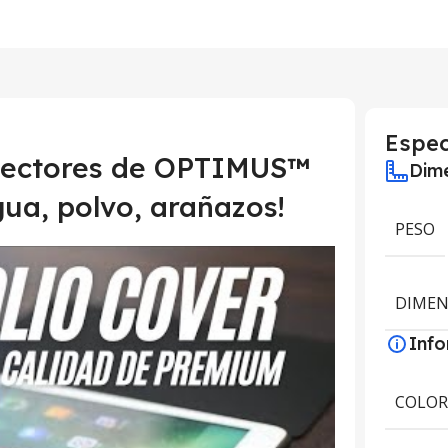
Espec
otectores de OPTIMUS™
Dime
gua, polvo, arañazos!
PESO
DIMEN
Inf
COLO