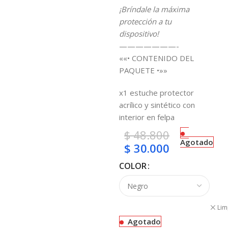
¡Bríndale la máxima
protección a tu
dispositivo!
———————-
««• CONTENIDO DEL
PAQUETE •»»
x1 estuche protector
acrílico y sintético con
interior en felpa
$
48.800
Agotado
$
30.000
COLOR
Lim
Agotado