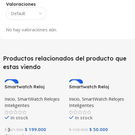
Valoraciones
No hay valoraciones aún.
Productos relacionados del producto que
estas viendo
-10%
-59%
Smartwatch Reloj
Smartwatch Reloj
Inteligente OPTIMUS
Inteligente Localizador
Inicio
,
SmartWatch Relojes
Inicio
,
SmartWatch Relojes
WATCH™ (KW37 PRO) Mide
GPS Ubicar Niños SOS
Inteligentes
Inteligentes
Temperatura Presión
Arterial y Ritmo Cardíaco
In stock
In stock
$
199.000
$
50.000
$
221.900
$
120.900