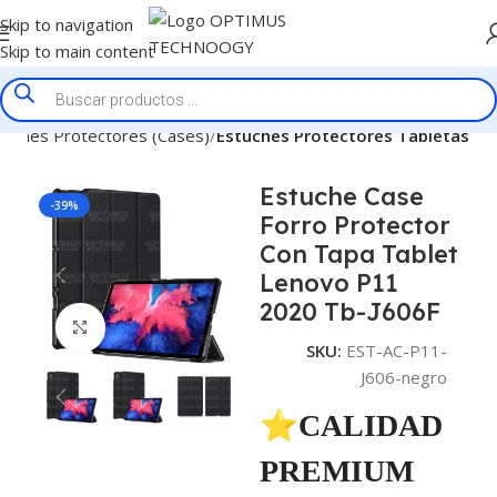
Skip to navigation
Skip to main content
tuches Protectores (Cases)
Estuches Protectores Tabletas
Estuche Case
-39%
Forro Protector
Con Tapa Tablet
Lenovo P11
2020 Tb-J606F
Click to enlarge
SKU:
EST-AC-P11-
J606-negro
⭐CALIDAD
PREMIUM