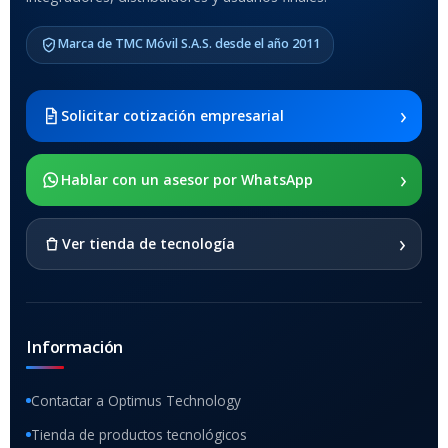
COMPATIBLES
Marca de TMC Móvil S.A.S. desde el año 2011
Samsung Galaxy Tab A8 10.5
2021 SM-x200 / Samsung
Galaxy Tab A8 10.5 2021 SM-
›
Solicitar cotización empresarial
x205
›
SOPORTE DE APOYO
Hablar con un asesor por WhatsApp
SI
›
Ver tienda de tecnología
Información
Contactar a Optimus Technology
Tienda de productos tecnológicos