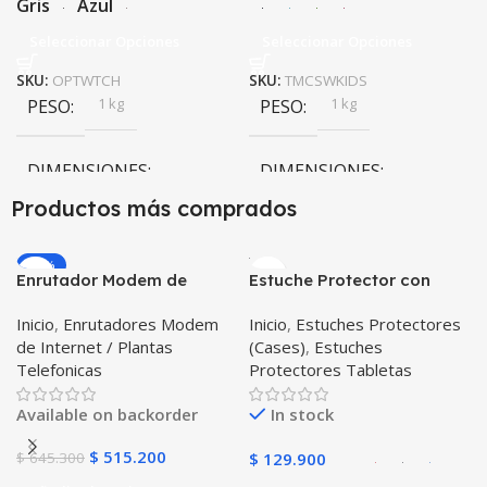
Gris
Azul
Seleccionar Opciones
Seleccionar Opciones
SKU:
OPTWTCH
SKU:
TMCSWKIDS
1 kg
1 kg
PESO
PESO
DIMENSIONES
DIMENSIONES
Productos más comprados
20 × 20 × 20 cm
20 × 20 × 20 cm
-20%
Enrutador Modem de
Estuche Protector con
COLOR
COLOR
Internet Huawei B311-521
Correa Desmontable
Inicio
,
Enrutadores Modem
Inicio
,
Estuches Protectores
Libre Todo Operador 4G
Tablet Samsung Galaxy
Gris
,
Negro
,
Azul
,
Rosa
Negro
,
Azul
,
Verde
,
Rosa
,
de Internet / Plantas
(Cases)
,
Estuches
LTE SIMCARD
Tab A8 10.5 2021 – 2022
Azul Oscuro
Telefonicas
Protectores Tabletas
SM-x200 SM-x205 Anti
golpes con soporte
Available on backorder
In stock
$
515.200
$
645.300
$
129.900