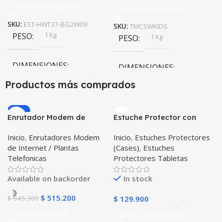
Seleccionar Opciones
Seleccionar Opciones
SKU:
EST-HWT37-BG2W09
SKU:
TMCSWKIDS
1 kg
PESO
1 kg
PESO
DIMENSIONES
DIMENSIONES
Productos más comprados
20 × 20 × 20 cm
20 × 20 × 20 cm
-20%
Negro
Enrutador Modem de
Estuche Protector con
COLOR
COLOR
Internet Huawei B311-521
Correa Desmontable
Inicio
,
Enrutadores Modem
Inicio
,
Estuches Protectores
Libre Todo Operador 4G
Tablet Samsung Galaxy
Negro
,
Azul
,
Verde
,
Rosa
,
de Internet / Plantas
(Cases)
,
Estuches
LTE SIMCARD
Tab A8 10.5 2021 – 2022
Azul Oscuro
Telefonicas
Protectores Tabletas
SM-x200 SM-x205 Anti
golpes con soporte
Available on backorder
In stock
$
515.200
$
645.300
$
129.900
Añadir Al Carrito
Seleccionar Opciones