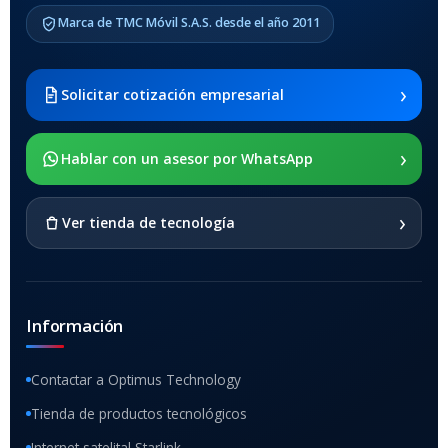
COMPATIBLES
Marca de TMC Móvil S.A.S. desde el año 2011
Samsung Galaxy Tab A8 10.5
2021 SM-x200 / Samsung
Galaxy Tab A8 10.5 2021 SM-
›
Solicitar cotización empresarial
x205
›
SOPORTE DE APOYO
Hablar con un asesor por WhatsApp
SI
›
Ver tienda de tecnología
Información
Contactar a Optimus Technology
Tienda de productos tecnológicos
Internet satelital Starlink