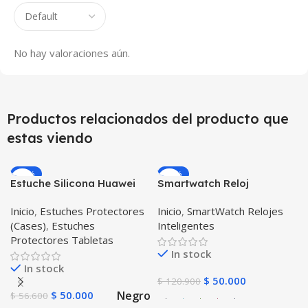
No hay valoraciones aún.
Productos relacionados del producto que
estas viendo
-12%
-59%
Estuche Silicona Huawei
Smartwatch Reloj
T3-7 BG-W09 Version WiFi
Inteligente Localizador
Inicio
,
Estuches Protectores
Inicio
,
SmartWatch Relojes
GPS Ubicar Niños SOS
(Cases)
,
Estuches
Inteligentes
Protectores Tabletas
In stock
In stock
$
50.000
$
120.900
Negro
$
50.000
$
56.600