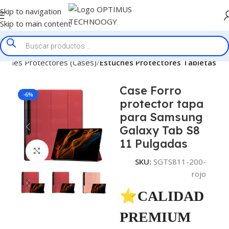
Skip to navigation
Skip to main content
tuches Protectores (Cases)
Estuches Protectores Tabletas
Case Forro
-6%
protector tapa
para Samsung
Galaxy Tab S8
11 Pulgadas
Click to enlarge
SKU:
SGTS811-200-
rojo
⭐CALIDAD
PREMIUM