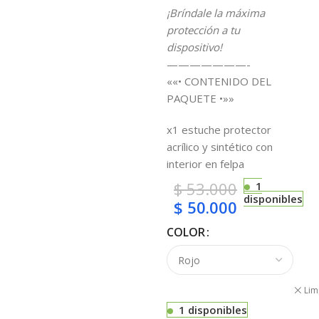
¡Bríndale la máxima
protección a tu
dispositivo!
———————-
««• CONTENIDO DEL
PAQUETE •»»
x1 estuche protector
acrílico y sintético con
interior en felpa
$
53.000
1
disponibles
$
50.000
COLOR
Lim
1 disponibles