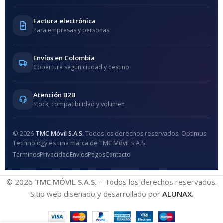
Factura electrónica
Para empresas y personas
Envíos en Colombia
Cobertura según ciudad y destino
Atención B2B
Stock, compatibilidad y volumen
© 2026
TMC Móvil S.A.S.
Todos los derechos reservados. Optimus
Technology es una marca de TMC Móvil S.A.S.
Términos
Privacidad
Envíos
Pagos
Contacto
© 2026
TMC MÓVIL S.A.S.
– Todos los derechos reservados.
Sitio web diseñado y desarrollado por
ALUNAX
.