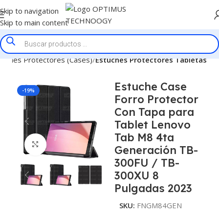
Skip to navigation
Skip to main content
tuches Protectores (Cases)
Estuches Protectores Tabletas
Estuche Case
-19%
Forro Protector
Con Tapa para
Tablet Lenovo
Tab M8 4ta
Click to enlarge
Generación TB-
300FU / TB-
300XU 8
Pulgadas 2023
SKU:
FNGM84GEN