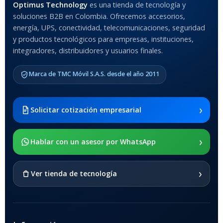
Optimus Technology
es una tienda de tecnología y
soluciones B2B en Colombia. Ofrecemos accesorios,
Anti-Shock
energía, UPS, conectividad, telecomunicaciones, seguridad
y productos tecnológicos para empresas, instituciones,
integradores, distribuidores y usuarios finales.
MODELO DE TABLETS
COMPATIBLES
Marca de TMC Móvil S.A.S. desde el año 2011
Samsung Galaxy Tab A8 10.5
2021 SM-x200 / Samsung
Galaxy Tab A8 10.5 2021 SM-
›
Solicitar cotización empresarial
x205
›
SOPORTE DE APOYO
Hablar con un asesor por WhatsApp
SI
›
Ver tienda de tecnología