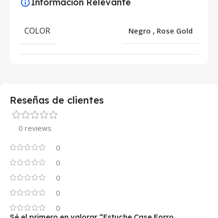
Información Relevante
COLOR
Negro
,
Rose Gold
Reseñas de clientes
0 reviews
0
0
0
0
0
Sé el primero en valorar “Estuche Case Forro