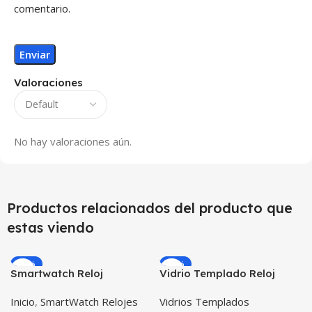
comentario.
Valoraciones
No hay valoraciones aún.
Productos relacionados del producto que
estas viendo
-59%
-33%
Smartwatch Reloj
Vidrio Templado Reloj
Inteligente Localizador
Inteligente Smartwatch
Inicio
,
SmartWatch Relojes
Vidrios Templados
GPS Ubicar Niños SOS
Huawei Gt2 46mm X2