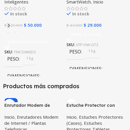
Inteligentes
SmartWatch
,
Inicio
Unidades
In stock
In stock
$
50.000
$
29.000
$
120.900
$
43.000
Añadir Al Carrito
Seleccionar Opciones
SKU:
VTP-HW-GT2
1 kg
PESO
SKU:
TMCSWKIDS
1 kg
PESO
DIMENSIONES
DIMENSIONES
20 × 20 × 20 cm
Productos más comprados
20 × 20 × 20 cm
-20%
Enrutador Modem de
Estuche Protector con
COLOR
Internet Huawei B311-521
Correa Desmontable
Inicio
,
Enrutadores Modem
Inicio
,
Estuches Protectores
Libre Todo Operador 4G
Tablet Samsung Galaxy
Negro
,
Azul
,
Verde
,
Rosa
,
de Internet / Plantas
(Cases)
,
Estuches
LTE SIMCARD
Tab A8 10.5 2021 – 2022
Azul Oscuro
Telefonicas
Protectores Tabletas
SM-x200 SM-x205 Anti