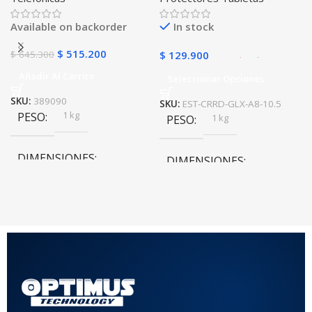
golpes con soporte
Available on backorder
In stock
$
515.200
$
645.300
$
129.900
Añadir Al Carrito
Seleccionar Opciones
SKU:
389090
SKU:
EST-CRRD-GLX-A8-10.5
1 kg
PESO
1 kg
PESO
DIMENSIONES
DIMENSIONES
20 × 20 × 20 cm
20 × 20 × 20 cm
COLOR
Rojo
,
Negro
,
Azul
,
Rosa
MATERIAL DEL CASE