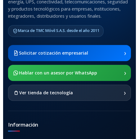
energía, UPS, conectividad, telecomunicaciones, seguridad
y productos tecnológicos para empresas, instituciones,
integradores, distribuidores y usuarios finales.
MODELO DE TABLETS
COMPATIBLES
Marca de TMC Móvil S.A.S. desde el año 2011
Samsung Galaxy Tab A8 10.5
2021 SM-x200 / Samsung
Galaxy Tab A8 10.5 2021 SM-
›
Solicitar cotización empresarial
x205
›
SOPORTE DE APOYO
Hablar con un asesor por WhatsApp
SI
›
Ver tienda de tecnología
Información