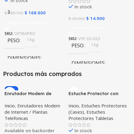
In stock
In stock
$
168.600
$
185.700
$
14.900
$
20.000
Seleccionar Opciones
Añadir Al Carrito
SKU:
OPTBXPRO
SKU:
VTP-SS-GS2
1 kg
PESO
1 kg
PESO
DIMENSIONES
DIMENSIONES
Productos más comprados
10 × 10 × 10 cm
10 × 10 × 10 cm
Negro
,
Rosa
COLOR
-20%
Enrutador Modem de
Estuche Protector con
Internet Huawei B311-521
Correa Desmontable
Inicio
,
Enrutadores Modem
Inicio
,
Estuches Protectores
Libre Todo Operador 4G
Tablet Samsung Galaxy
de Internet / Plantas
(Cases)
,
Estuches
LTE SIMCARD
Tab A8 10.5 2021 – 2022
Telefonicas
Protectores Tabletas
SM-x200 SM-x205 Anti
golpes con soporte
Available on backorder
In stock