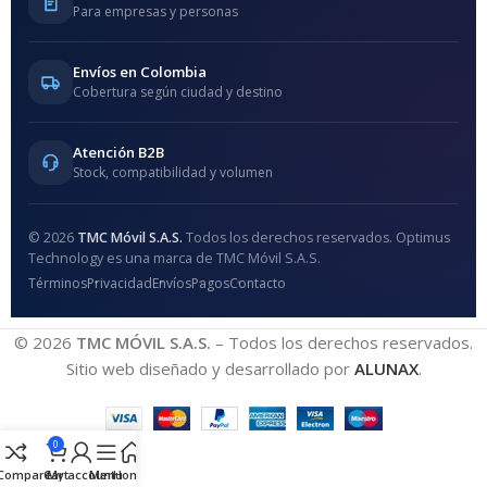
Para empresas y personas
Envíos en Colombia
Cobertura según ciudad y destino
Atención B2B
Stock, compatibilidad y volumen
© 2026
TMC Móvil S.A.S.
Todos los derechos reservados. Optimus
Technology es una marca de TMC Móvil S.A.S.
Términos
Privacidad
Envíos
Pagos
Contacto
© 2026
TMC MÓVIL S.A.S.
– Todos los derechos reservados.
Sitio web diseñado y desarrollado por
ALUNAX
.
0
Compare
Cart
My account
Menu
Home