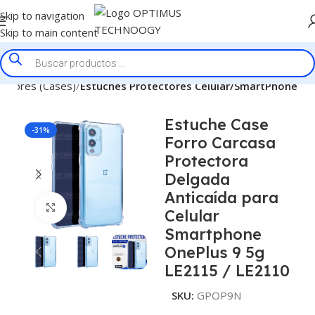
Skip to navigation
Skip to main content
ectores (Cases)
Estuches Protectores Celular/SmartPhone
Estuche Case
-31%
Forro Carcasa
Protectora
Delgada
Anticaída para
Click to enlarge
Celular
Smartphone
OnePlus 9 5g
LE2115 / LE2110
SKU:
GPOP9N