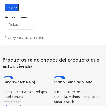
Valoraciones
No hay valoraciones aún.
Productos relacionados del producto que
estas viendo
-9%
-26%
Smartwatch Reloj
Vidrio Templado Reloj
Inteligente OPTIMUS
Inteligente Samsung Gear
Inicio
,
SmartWatch Relojes
Inicio
,
Protectores de
BAND X PRO™
S2
Inteligentes
Pantalla
,
Vidrios Templados
(Smartwatch p70)
SmartWatch
Compatible Android IOS