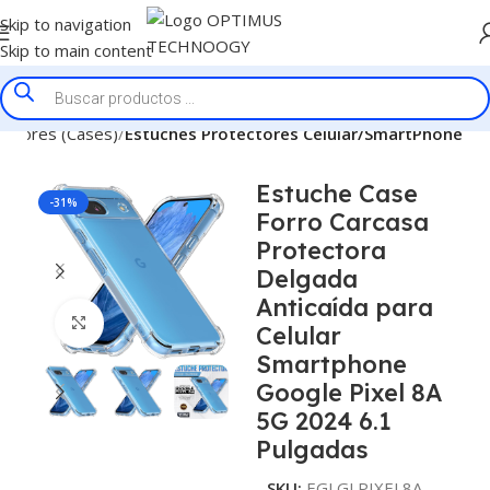
Skip to navigation
Skip to main content
ectores (Cases)
Estuches Protectores Celular/SmartPhone
Estuche Case
-31%
Forro Carcasa
Protectora
Delgada
Anticaída para
Click to enlarge
Celular
Smartphone
Google Pixel 8A
5G 2024 6.1
Pulgadas
SKU:
EGLGLPIXEL8A