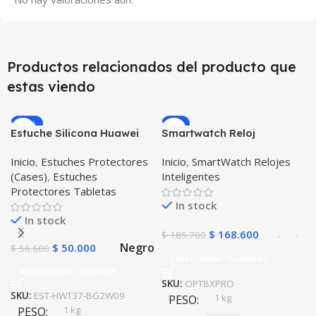
Productos relacionados del producto que
estas viendo
-12%
-9%
Estuche Silicona Huawei
Smartwatch Reloj
T3-7 BG-W09 Version WiFi
Inteligente OPTIMUS
Inicio
,
Estuches Protectores
Inicio
,
SmartWatch Relojes
BAND X PRO™
(Cases)
,
Estuches
Inteligentes
(Smartwatch p70)
Protectores Tabletas
Compatible Android IOS
In stock
In stock
$
168.600
$
185.700
Negro
$
50.000
$
56.600
Seleccionar Opciones
Seleccionar Opciones
SKU:
OPTBXPRO
SKU:
EST-HWT37-BG2W09
1 kg
PESO
1 kg
PESO