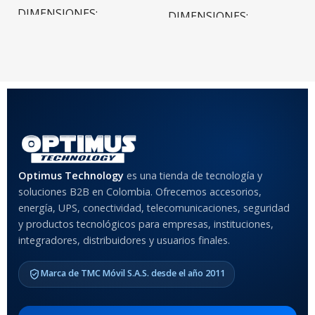
DIMENSIONES
DIMENSIONES
20 × 20 × 20 cm
20 × 20 × 20 cm
COLOR
Rojo
,
Negro
,
Azul
,
Rosa
MATERIAL DEL CASE
Optimus Technology
es una tienda de tecnología y
soluciones B2B en Colombia. Ofrecemos accesorios,
Anti-Shock
energía, UPS, conectividad, telecomunicaciones, seguridad
y productos tecnológicos para empresas, instituciones,
integradores, distribuidores y usuarios finales.
MODELO DE TABLETS
COMPATIBLES
Marca de TMC Móvil S.A.S. desde el año 2011
Samsung Galaxy Tab A8 10.5
2021 SM-x200 / Samsung