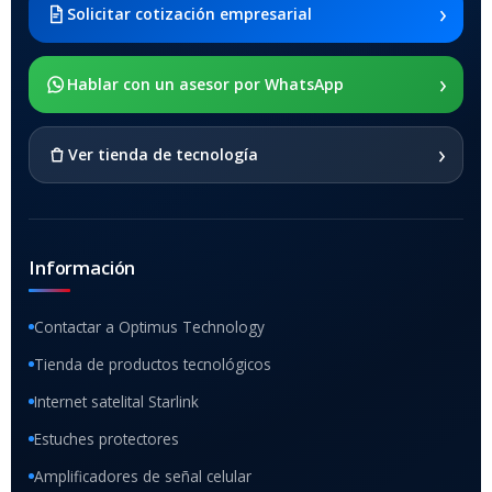
Galaxy Tab A8 10.5 2021 SM-
›
Solicitar cotización empresarial
x205
›
SOPORTE DE APOYO
Hablar con un asesor por WhatsApp
SI
›
Ver tienda de tecnología
Información
Contactar a Optimus Technology
Tienda de productos tecnológicos
Internet satelital Starlink
Estuches protectores
Amplificadores de señal celular