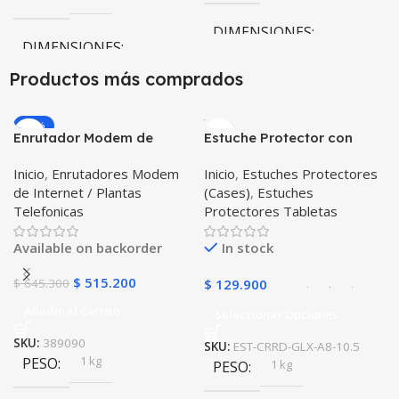
DIMENSIONES
DIMENSIONES
Productos más comprados
10 × 10 × 10 cm
10 × 10 × 10 cm
Negro
,
Rosa
COLOR
-20%
Enrutador Modem de
Estuche Protector con
Negro
COLOR
Internet Huawei B311-521
Correa Desmontable
Inicio
,
Enrutadores Modem
Inicio
,
Estuches Protectores
Libre Todo Operador 4G
Tablet Samsung Galaxy
de Internet / Plantas
(Cases)
,
Estuches
LTE SIMCARD
Tab A8 10.5 2021 – 2022
Telefonicas
Protectores Tabletas
SM-x200 SM-x205 Anti
golpes con soporte
Available on backorder
In stock
$
515.200
$
645.300
$
129.900
Añadir Al Carrito
Seleccionar Opciones
SKU:
389090
SKU:
EST-CRRD-GLX-A8-10.5
1 kg
PESO
1 kg
PESO