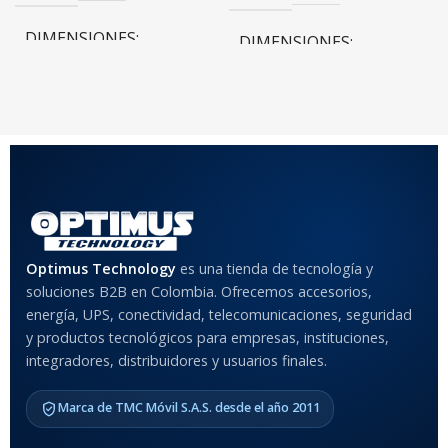
DIMENSIONES
DIMENSIONES
20 × 20 × 20 cm
20 × 20 × 20 cm
COLOR
Rojo
,
Negro
,
Azul
,
Rosa
MATERIAL DEL CASE
Optimus Technology
es una tienda de tecnología y
soluciones B2B en Colombia. Ofrecemos accesorios,
Anti-Shock
energía, UPS, conectividad, telecomunicaciones, seguridad
y productos tecnológicos para empresas, instituciones,
integradores, distribuidores y usuarios finales.
MODELO DE TABLETS
COMPATIBLES
Marca de TMC Móvil S.A.S. desde el año 2011
Samsung Galaxy Tab A8 10.5