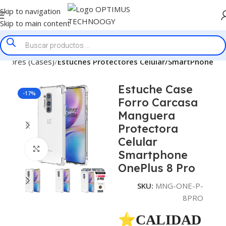
Skip to navigation
Skip to main content
ectores (Cases)
Estuches Protectores Celular/SmartPhone
Estuche Case
-17%
Forro Carcasa
Manguera
Protectora
Celular
Click to enlarge
Smartphone
OnePlus 8 Pro
SKU:
MNG-ONE-P-
8PRO
⭐CALIDAD