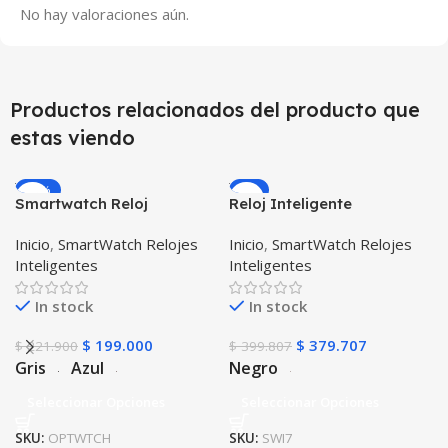
No hay valoraciones aún.
Productos relacionados del producto que
estas viendo
-10%
-5%
Smartwatch Reloj
Reloj Inteligente
Inteligente OPTIMUS
Smartwatch I7 Negro
Inicio
,
SmartWatch Relojes
Inicio
,
SmartWatch Relojes
WATCH™ (KW37 PRO) Mide
Incluye Pulso y Estuche
Inteligentes
Inteligentes
Temperatura Presión
protector – GPS
Arterial y Ritmo Cardíaco
In stock
In stock
$
199.000
$
379.707
$
221.900
$
399.807
Gris
Azul
Negro
Seleccionar Opciones
Seleccionar Opciones
SKU:
OPTWTCH
SKU:
SWI7