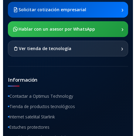
2021 SM-x200 / Samsung
Galaxy Tab A8 10.5 2021 SM-
›
Solicitar cotización empresarial
x205
›
SOPORTE DE APOYO
Hablar con un asesor por WhatsApp
SI
›
Ver tienda de tecnología
Información
Contactar a Optimus Technology
Tienda de productos tecnológicos
Internet satelital Starlink
Estuches protectores