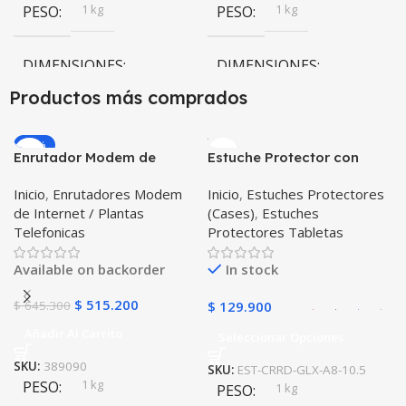
1 kg
1 kg
PESO
PESO
DIMENSIONES
DIMENSIONES
Productos más comprados
10 × 10 × 10 cm
10 × 10 × 10 cm
-20%
Enrutador Modem de
Estuche Protector con
Negro
,
Rosa
COLOR
COLOR
Internet Huawei B311-521
Correa Desmontable
Inicio
,
Enrutadores Modem
Inicio
,
Estuches Protectores
Libre Todo Operador 4G
Tablet Samsung Galaxy
Gris
,
Negro
,
Azul
,
Rosa
de Internet / Plantas
(Cases)
,
Estuches
LTE SIMCARD
Tab A8 10.5 2021 – 2022
PULSO ADICIONAL
Telefonicas
Protectores Tabletas
SM-x200 SM-x205 Anti
golpes con soporte
Goma
,
Metalizado
Available on backorder
In stock
$
515.200
$
645.300
$
129.900
Añadir Al Carrito
Seleccionar Opciones
SKU:
389090
SKU:
EST-CRRD-GLX-A8-10.5
1 kg
PESO
1 kg
PESO