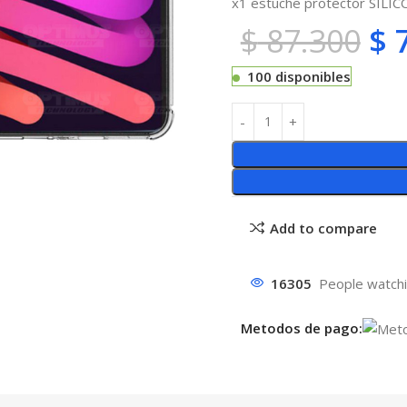
x1 estuche protector SILI
$
87.300
$
7
100 disponibles
Add to compare
16305
People watchi
Metodos de pago: