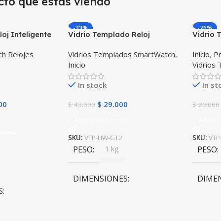
cto que estas viendo
-33%
-26%
oj Inteligente
Vidrio Templado Reloj
Vidrio 
S Ubicar Niños
Inteligente Smartwatch
Intelig
h Relojes
Vidrios Templados SmartWatch
,
Inicio
,
Pr
Huawei Gt2 46mm X2
Inicio
Vidrios
Unidades
In stock
In st
00
$
29.000
$
43.000
$
20.000
Añadir Al Carrito
Añadir 
ciones
SKU:
VTP-HW-GT2
SKU:
VTP
PESO
1 kg
PESO
DIMENSIONES
DIME
S
10 × 10 × 10 cm
10 × 1
m