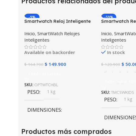
Productos relacionados del produ
-9%
-59%
Smartwatch Reloj Inteligente
Smartwatch Rel
OPTIMUS WATCH BLACK™ (PK
Localizador GP
Inicio
,
SmartWatch Relojes
Inicio
,
SmartWatc
W34 Iwo 10 12) Compatible
SOS
Inteligentes
Inteligentes
Android y iPhone
Available on backorder
In stock
$
149.900
$
50.0
$
164.700
$
120.900
Añadir Al Carrito
Seleccionar Op
SKU:
OPTWTCHBL
PESO
1 kg
SKU:
TMCSWKIDS
PESO
1 kg
DIMENSIONES
DIMENSIONE
10 × 10 × 10 cm
Productos más comprados
10 × 10 × 10 c