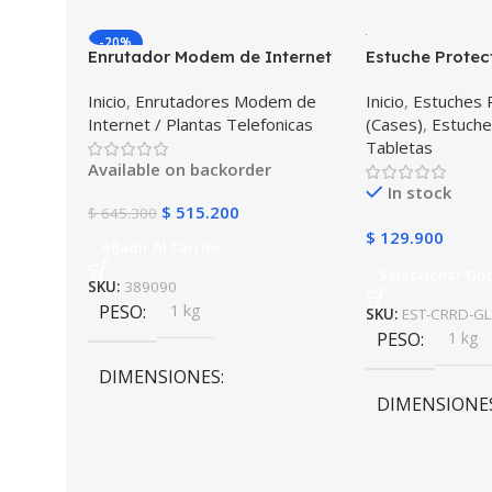
-20%
COLOR
Enrutador Modem de Internet
Estuche Protec
Huawei B311-521 Libre Todo
Desmontable T
Inicio
,
Enrutadores Modem de
Inicio
,
Estuches 
Operador 4G LTE SIMCARD
Galaxy Tab A8 
Negro
,
Azul
,
V
Internet / Plantas Telefonicas
(Cases)
,
Estuche
2022 SM-x200 
Azul Oscuro
Tabletas
golpes con sop
Available on backorder
In stock
$
515.200
$
645.300
$
129.900
Añadir Al Carrito
Seleccionar Op
SKU:
389090
PESO
1 kg
SKU:
EST-CRRD-GL
PESO
1 kg
DIMENSIONES
DIMENSIONE
20 × 20 × 20 cm
20 × 20 × 20 c