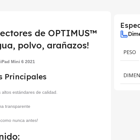
Espec
otectores de OPTIMUS™
Dime
gua, polvo, arañazos!
PESO
:
iPad Mini 6 2021
s Principales
DIMEN
 altos estándares de calidad.
ona transparente
o como nunca antes!
nido: