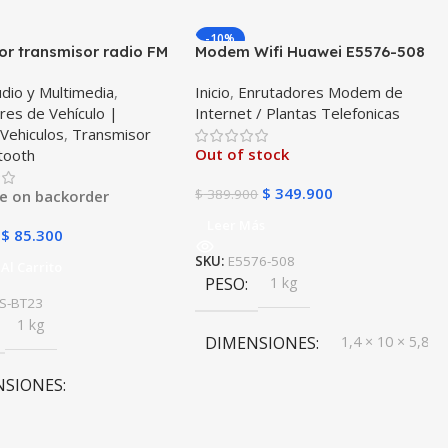
-10%
r transmisor radio FM
Modem Wifi Huawei E5576-508
th 5.0 para carro
Mifi Wifi 3s Simcard Libre Todo
dio y Multimedia
,
Inicio
,
Enrutadores Modem de
il Vehículos Camiones
Operador
res de Vehículo |
Internet / Plantas Telefonicas
 puertos 2USB + 1Tipo C
,
Vehiculos
,
Transmisor
S BT23
Out of stock
tooth
$
349.900
$
389.900
le on backorder
Leer Más
$
85.300
SKU:
E5576-508
Al Carrito
PESO
1 kg
S-BT23
1 kg
DIMENSIONES
1,4 × 10 × 5,8 c
NSIONES
MODELO
E5576-508
0 × 20 cm