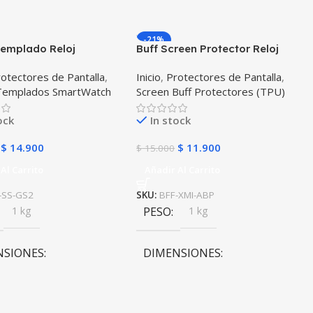
-21%
Templado Reloj
Buff Screen Protector Reloj
ente Samsung Gear S2
Xiaomi Amazfit Bit
otectores de Pantalla
,
Inicio
,
Protectores de Pantalla
,
 Templados SmartWatch
Screen Buff Protectores (TPU)
ock
In stock
$
14.900
$
11.900
$
15.000
Al Carrito
Añadir Al Carrito
-SS-GS2
SKU:
BFF-XMI-ABP
1 kg
PESO
1 kg
NSIONES
DIMENSIONES
0 × 10 cm
10 × 10 × 10 cm