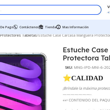
V
+
 De Pago
Contáctenos
Tienda
Mas Información
 Protectores Tabletas
Estuche Case Carcasa Manguera Protector
Estuche Case
Protectora Ta
SKU:
MNG-IPD-MNI-6-20
⭐CALIDAD 
¡Bríndale la máxima protecci
———————-
««• CONTENIDO DEL PAQU