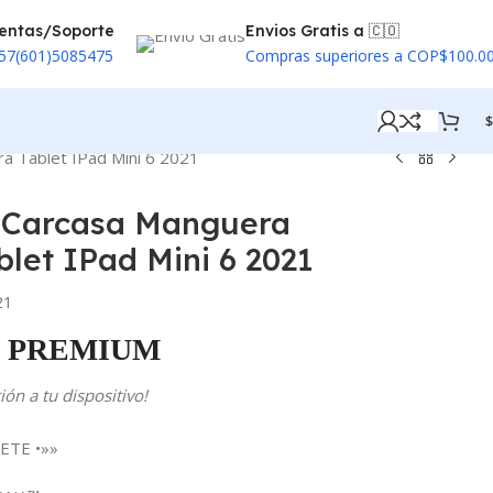
entas/Soporte
Envios Gratis a 🇨🇴
57(601)5085475
Compras superiores a COP$100.0
$
a Tablet IPad Mini 6 2021
 Carcasa Manguera
blet IPad Mini 6 2021
21
PREMIUM
ón a tu dispositivo!
ETE •»»