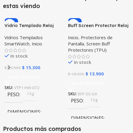
estas viendo
-49%
-23%
Vidrio Templado Reloj
Buff Screen Protector Reloj
Inteligente Smartwatch
inteligente Smartwatch
Vidrios Templados
Inicio
,
Protectores de
Huawei Gt2 46mm
Samsung Galaxy Active
SmartWatch
,
Inicio
Pantalla
,
Screen Buff
Protectores (TPU)
In stock
In stock
$
15.300
$
29.900
$
13.900
$
18.000
Añadir Al Carrito
Añadir Al Carrito
SKU:
VTP1-HW-GT2
1 kg
PESO
SKU:
BFF-SS-GA
1 kg
PESO
DIMENSIONES
DIMENSIONES
10 × 10 × 10 cm
Productos más comprados