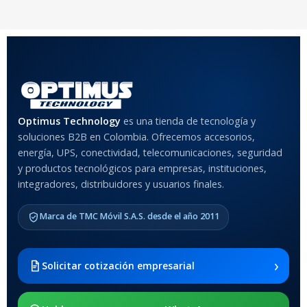
COLOR
Rojo
,
Negro
,
Azul
,
Rosa
MATERIAL DEL CASE
Optimus Technology
es una tienda de tecnología y
Anti-Shock
soluciones B2B en Colombia. Ofrecemos accesorios,
energía, UPS, conectividad, telecomunicaciones, seguridad
MODELO DE TABLETS
y productos tecnológicos para empresas, instituciones,
COMPATIBLES
integradores, distribuidores y usuarios finales.
Samsung Galaxy Tab A8 10.5
Marca de TMC Móvil S.A.S. desde el año 2011
2021 SM-x200 / Samsung
Galaxy Tab A8 10.5 2021 SM-
x205
›
Solicitar cotización empresarial
SOPORTE DE APOYO