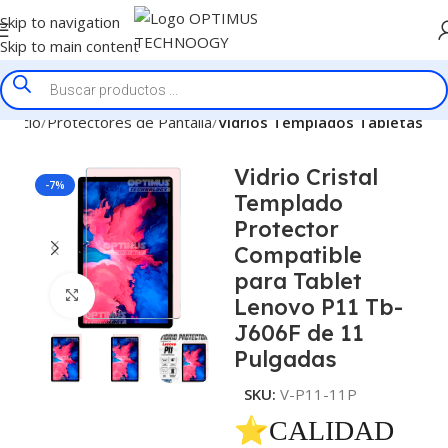
Skip to navigation
Skip to main content
Inicio
Protectores de Pantalla
Vidrios Templados Tabletas
Vidrio Cristal
-7%
Templado
Protector
Compatible
para Tablet
Click to enlarge
Lenovo P11 Tb-
J606F de 11
Pulgadas
SKU:
V-P11-11P
⭐CALIDAD