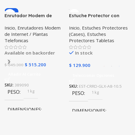
10 × 10 × 10 cm
-20%
Enrutador Modem de
Estuche Protector con
Internet Huawei B311-521
Correa Desmontable
Inicio
,
Enrutadores Modem
Inicio
,
Estuches Protectores
Libre Todo Operador 4G
Tablet Samsung Galaxy
de Internet / Plantas
(Cases)
,
Estuches
LTE SIMCARD
Tab A8 10.5 2021 – 2022
Telefonicas
Protectores Tabletas
SM-x200 SM-x205 Anti
golpes con soporte
Available on backorder
In stock
$
515.200
$
645.300
$
129.900
Añadir Al Carrito
Seleccionar Opciones
SKU:
389090
SKU:
EST-CRRD-GLX-A8-10.5
1 kg
PESO
1 kg
PESO
DIMENSIONES
DIMENSIONES
20 × 20 × 20 cm
20 × 20 × 20 cm