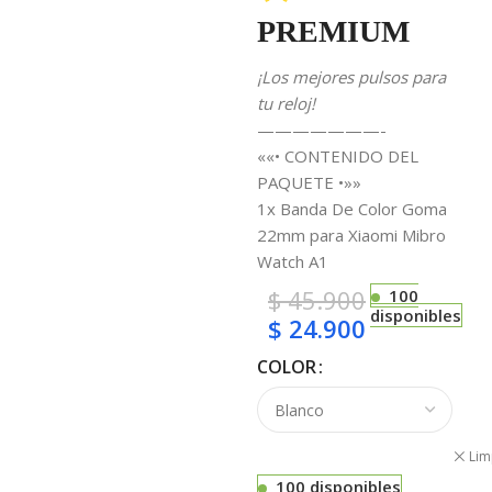
PREMIUM
¡Los mejores pulsos para
tu reloj!
———————-
««• CONTENIDO DEL
PAQUETE •»»
1x Banda De Color Goma
22mm para Xiaomi Mibro
Watch A1
$
45.900
100
disponibles
$
24.900
COLOR
Lim
100 disponibles