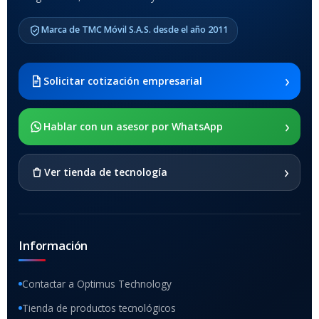
COMPATIBLES
Marca de TMC Móvil S.A.S. desde el año 2011
Samsung Galaxy Tab A8 10.5
2021 SM-x200 / Samsung
Galaxy Tab A8 10.5 2021 SM-
›
Solicitar cotización empresarial
x205
›
SOPORTE DE APOYO
Hablar con un asesor por WhatsApp
SI
›
Ver tienda de tecnología
Información
Contactar a Optimus Technology
Tienda de productos tecnológicos