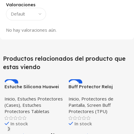
Valoraciones
No hay valoraciones aún.
Productos relacionados del producto que
estas viendo
-12%
-26%
Estuche Silicona Huawei
Buff Protector Reloj
T3-7 BG-W09 Version WiFi
Inteligente Smartwatch
Inicio
,
Estuches Protectores
Inicio
,
Protectores de
Samsung Galaxy Watch
(Cases)
,
Estuches
Pantalla
,
Screen Buff
Active 2
Protectores Tabletas
Protectores (TPU)
In stock
In stock