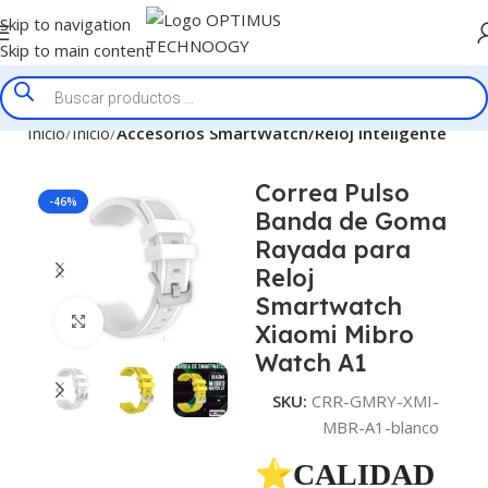
Skip to navigation
Skip to main content
Inicio
Inicio
Accesorios SmartWatch/Reloj Inteligente
Correa Pulso
-46%
Banda de Goma
Rayada para
Reloj
Smartwatch
Click to enlarge
Xiaomi Mibro
Watch A1
SKU:
CRR-GMRY-XMI-
MBR-A1-blanco
⭐CALIDAD