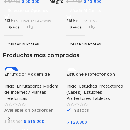
Negro
$
50.000
$
13.900
$
56.600
$
18.900
Seleccionar Opciones
Añadir Al Carrito
SKU:
EST-HWT37-BG2W09
SKU:
BFF-SS-GA2
1 kg
1 kg
PESO
PESO
DIMENSIONES
DIMENSIONES
Productos más comprados
20 × 20 × 20 cm
20 × 20 × 20 cm
-20%
Enrutador Modem de
Estuche Protector con
Negro
COLOR
Internet Huawei B311-521
Correa Desmontable
Inicio
,
Enrutadores Modem
Inicio
,
Estuches Protectores
Libre Todo Operador 4G
Tablet Samsung Galaxy
de Internet / Plantas
(Cases)
,
Estuches
LTE SIMCARD
Tab A8 10.5 2021 – 2022
Telefonicas
Protectores Tabletas
SM-x200 SM-x205 Anti
golpes con soporte
Available on backorder
In stock
$
515.200
$
645.300
$
129.900